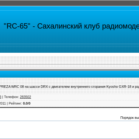
"RC-65" -
Сахалинский клуб радиомод
REZA WRC 08 на шасси DRX с двигателем внутреннего сгорания Kyosho GXR-18 и рад
й
|
Телефон
:
283502
2011 |
Рейтинг
:
0.0
/
0
Порядок вы