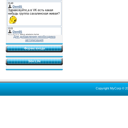
Для добавления необходима
авторизация
Форма входа
Site Life
Copyright MyCorp © 2