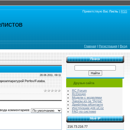
Приветствую Вас
Гость
|
RSS
елистов
Главная
|
Регистрация
|
Вход
Поиск
28.06.2011, 09:11
иоаппаратурой Perfex/Futaba.
Друзья сайта
RC Forum
RcDesign
Модели с моделями
Заказы из-за "бугра"
Дрифтёры вКонтакте
Инструкции для uCoz
вода комментариев:
FAQ по системе
Мой IP
216.73.216.77