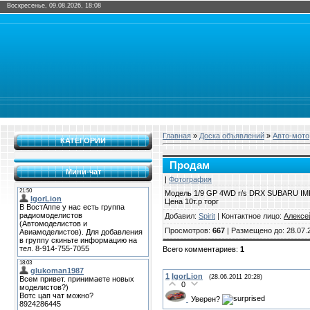
Воскресенье, 09.08.2026, 18:08
Главная
»
Доска объявлений
»
Авто-мото
КАТЕГОРИИ
Продам
Мини-чат
|
Фотография
Модель 1/9 GP 4WD r/s DRX SUBARU IMP
Цена 10т.р торг
Добавил
:
Spirit
|
Контактное лицо
:
Алексе
Просмотров
:
667
|
Размещено до
: 28.07.
Всего комментариев
:
1
1
IgorLion
(28.06.2011 20:28)
0
Уверен?