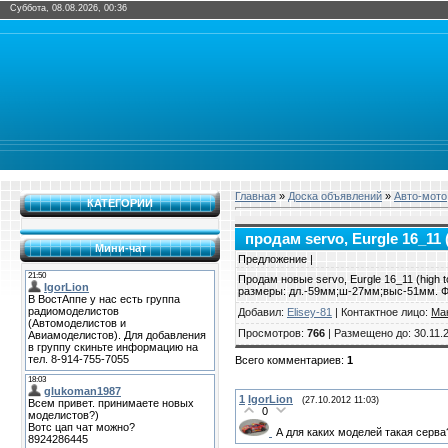
Суббота, 08.08.2026, 00:36
Главная
»
Доска объявлений
»
Авто-мото
КАТЕГОРИИ
продам servo, Eurgle 16_11 
Мини-чат
Предложение |
Продам новые servo, Eurgle 16_11 (high 
размеры: дл.-59мм;ш-27мм;выс-51мм. Фо
Добавил
:
Elisey-81
|
Контактное лицо
:
Ма
Просмотров
:
766
|
Размещено до
: 30.11.
Всего комментариев
:
1
1
IgorLion
(27.10.2012 11:03)
0
А для каких моделей такая серв