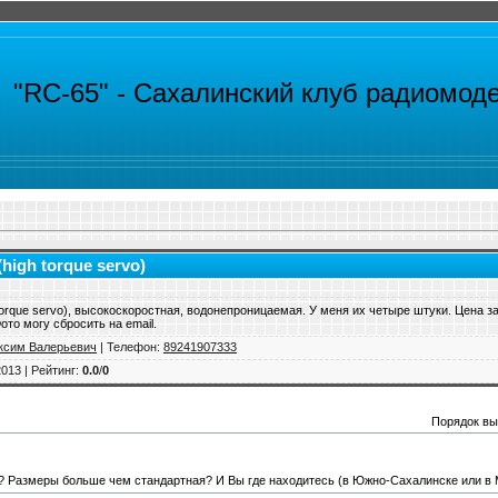
"RC-65" -
Сахалинский клуб радиомод
(high torque servo)
torque servo), высокоскоростная, водонепроницаемая. У меня их четыре штуки. Цена за
то могу сбросить на email.
ксим Валерьевич
|
Телефон
:
89241907333
2013 |
Рейтинг
:
0.0
/
0
Порядок вы
а? Размеры больше чем стандартная? И Вы где находитесь (в Южно-Сахалинске или в 