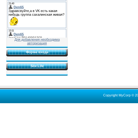
Для добавления необходима
авторизация
Форма входа
Site Life
Copyright MyCorp © 2