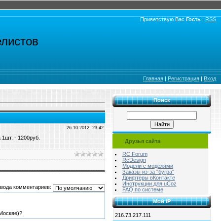
Приветствую Вас
Гость
|
RSS
елистов
Главная
|
Регистрация
|
Вход
Поиск
26.10.2012, 23:42
 1шт. - 1200руб.
Друзья сайта
RC Forum
RcDesign
Модели с моделями
Заказы из-за "бугра"
Дрифтёры вКонтакте
Инструкции для uCoz
вода комментариев:
FAQ по системе
Мой IP
Москве)?
216.73.217.111