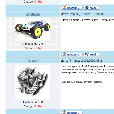
Статус:
Offline
kapitosha
Дата: Вторник, 21.09.2010, 09:23
Пока не знаю,но буду искать.Такое ощ
Сообщений:
775
Статус:
Offline
Rustam
Дата: Пятница, 24.09.2010, 06:24
Был на трассе, LST 2 вдохновил! с новы
понимаю зачем тратить такие суммы, о 
конверсить, то только его, благо есть к
Вгрызаясь в скалы, штурмуй высоты.
Сообщений:
98
Статус:
Offline