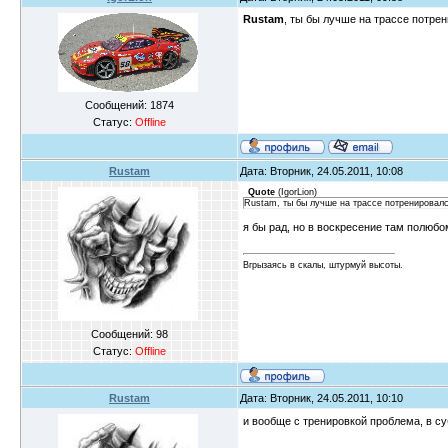
Rustam
, ты бы лучше на трассе потре
Сообщений:
1874
Статус:
Offline
Rustam
Дата: Вторник, 24.05.2011, 10:08
Quote
(
IgorLion
)
Rustam, ты бы лучше на трассе потренировалс
я бы рад, но в воскресение там полюбо
Вгрызаясь в скалы, штурмуй высоты.
Сообщений:
98
Статус:
Offline
Rustam
Дата: Вторник, 24.05.2011, 10:10
и вообще с тренировкой проблема, в су