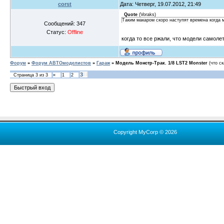
corst
Дата: Четверг, 19.07.2012, 21:49
Quote
(
Voraks
)
Таким макаром скоро наступят времена когда м
Сообщений:
347
Статус:
Offline
когда то все ржали, что модели самолет
Форум
»
Форум АВТОмоделистов
»
Гараж
»
Модель Монстр-Трак. 1/8 LST2 Monster
(что с
3
Страница
3
из
3
«
1
2
Copyright MyCorp © 2026