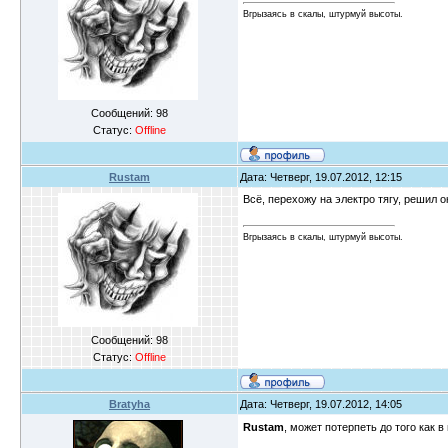
Вгрызаясь в скалы, штурмуй высоты.
Сообщений:
98
Статус:
Offline
Rustam
Дата: Четверг, 19.07.2012, 12:15
Всё, перехожу на электро тягу, решил 
Вгрызаясь в скалы, штурмуй высоты.
Сообщений:
98
Статус:
Offline
Bratyha
Дата: Четверг, 19.07.2012, 14:05
Rustam
, может потерпеть до того как