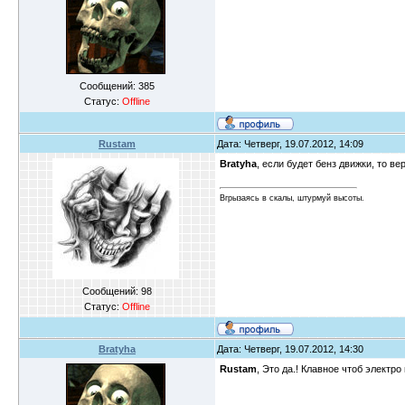
Сообщений:
385
Статус:
Offline
Rustam
Дата: Четверг, 19.07.2012, 14:09
Bratyha
, если будет бенз движки, то в
Вгрызаясь в скалы, штурмуй высоты.
Сообщений:
98
Статус:
Offline
Bratyha
Дата: Четверг, 19.07.2012, 14:30
Rustam
, Это да.! Клавное чтоб электр