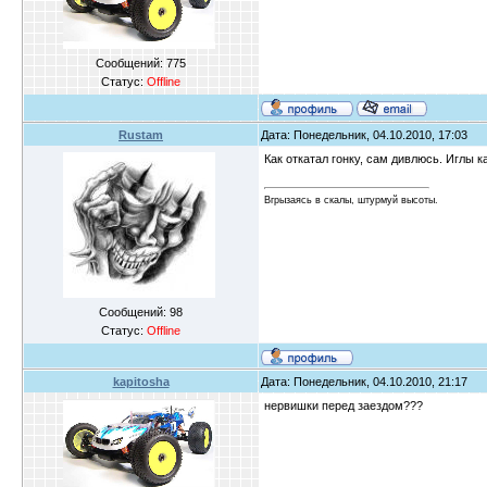
Сообщений:
775
Статус:
Offline
Rustam
Дата: Понедельник, 04.10.2010, 17:03
Как откатал гонку, сам дивлюсь. Иглы к
Вгрызаясь в скалы, штурмуй высоты.
Сообщений:
98
Статус:
Offline
kapitosha
Дата: Понедельник, 04.10.2010, 21:17
нервишки перед заездом???