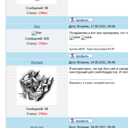
Сообщений:
98
Статус:
Offline
Бах
Дата: Вторник, 17.05.2011, 09:06
Поздравляю,а вот про тренировку это т
Сообщений:
909
Статус:
Offline
kyosho MFR, Team Associated RC8T
Rustam
Дата: Вторник, 24.05.2011, 09:48
В воскресенье, так как был уже в горо
конструкций для скейтбордистов. И пого
Вгрызаясь в скалы, штурмуй высоты.
Сообщений:
98
Статус:
Offline
IgorLion
Дата: Вторник, 24.05.2011, 09:58