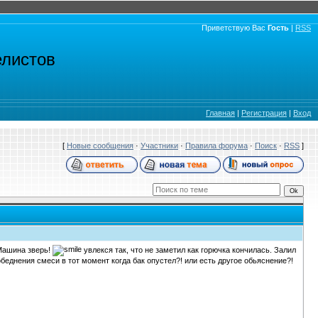
Приветствую Вас
Гость
|
RSS
елистов
Главная
|
Регистрация
|
Вход
[
Новые сообщения
·
Участники
·
Правила форума
·
Поиск
·
RSS
]
 Машина зверь!
увлекся так, что не заметил как горючка кончилась. Залил
обеднения смеси в тот момент когда бак опустел?! или есть другое обьяснение?!