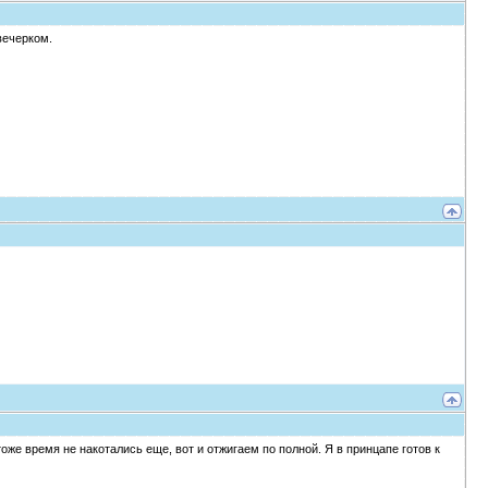
вечерком.
оже время не накотались еще, вот и отжигаем по полной. Я в принцапе готов к