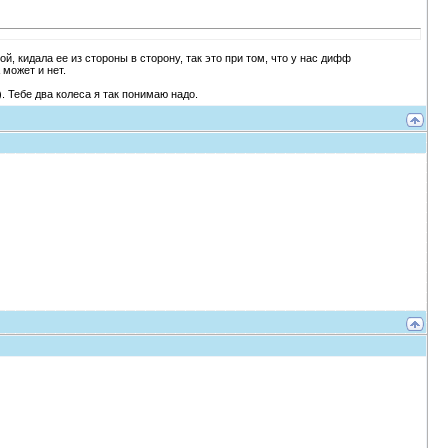
ой, кидала ее из стороны в сторону, так это при том, что у нас дифф
 может и нет.
. Тебе два колеса я так понимаю надо.