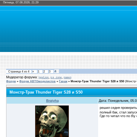
Пятница, 07.08.2026, 21:29
4
Страница
4
из
4
«
1
2
3
Модератор форума:
,
,
IgorLion
ice_zone
павел
Форум
»
Форум АВТОмоделистов
»
Гараж
»
Монстр-Трак Thunder Tiger S28 и S50
(Монстр-
Монстр-Трак Thunder Tiger S28 и S50
Bratyha
Дата: Понедельник, 05.0
решил седня проверить
полный бак, стал запус
Где-то читал что по б\