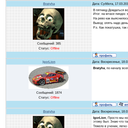
Bratyha
Дата: Суббота, 17.03.201
В пятницу.Дождаться во
Итог: на мтахе пиндос
На рево как выяснилос
Вывод: опять надо ден
P.s. Как покатушка, так
Сообщений:
385
Статус:
Offline
IgorLion
Дата: Воскресенье, 18.0
Bratyha
, по началу все
Сообщений:
1874
Статус:
Offline
Bratyha
Дата: Воскресенье, 18.0
IgorLion
, Просто мы но
этому был. Знаю что та
Тяжело в учении, легко