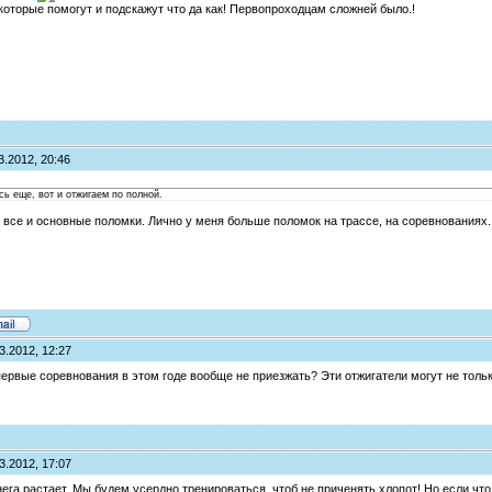
, которые помогут и подскажут что да как! Первопроходцам сложней было.!
3.2012, 20:46
сь еще, вот и отжигаем по полной.
да все и основные поломки. Лично у меня больше поломок на трассе, на соревнованиях.
3.2012, 12:27
ервые соревнования в этом годе вообще не приезжать? Эти отжигатели могут не только
3.2012, 17:07
снега растает. Мы будем усердно тренироваться, чтоб не приченять хлопот! Но если что