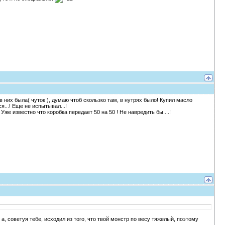
в них была( чуток ), думаю чтоб скользко там, в нутрях было! Купил масло
я...! Еще не испытывал...!
же известно что коробка передает 50 на 50 ! Не навредить бы....!
а, советуя тебе, исходил из того, что твой монстр по весу тяжелый, поэтому