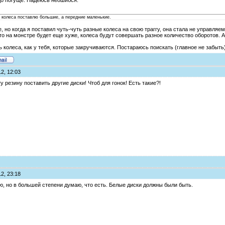
до погуще. Надеюсь неошибся.
е колеса поставлю большие, а передние маленькие.
, но когда я поставил чуть-чуть разные колеса на свою траггу, она стала не управляем
о на монстре будет еще хуже, колеса будут совершать разное количество оборотов. А
ь колеса, как у тебя, которые закручиваются. Постараюсь поискать (главное не забыть)
2, 12:03
ту резину поставить другие диски! Чтоб для гонок! Есть такие?!
2, 23:18
ню, но в большей степени думаю, что есть. Белые диски должны были быть.