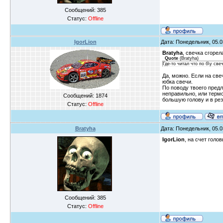
Сообщений:
385
Статус:
Offline
IgorLion
Дата: Понедельник, 05.0
Bratyha
, свечка сгорел
Quote
(
Bratyha
)
Где-то читал что по б\у св
Да, можно. Если на све
юбка свечи.
По поводу твоего предл
неправильно, или термо
Сообщений:
1874
большую голову и в рез
Статус:
Offline
Bratyha
Дата: Понедельник, 05.0
IgorLion
, на счет голо
Сообщений:
385
Статус:
Offline