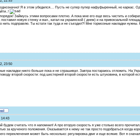
2, 22:53
 однозначно! Я в этом убедился.... Пусть не супер пупер нафуфыренный, но каркас. Од
йти..!
порядок! Займусь этими вопросами плотно. А пока мне его еще весь чистить и собират
к поставил новую стенку и вал., катал на украинской ( днем) и на привокзальной площа
то нить подправлю. Ты кстати так туда и не съездил?! Мне тормозные накладки нужны. 
2, 23:50
зные накладки никто больше пока и не спрашивал. Завтра постараюсь отложить. На Укра
поводу второй скорости: под шестерней второй скорости есть штуковина, в которой ес
 14:43
й будем считать что я напомнил! А про вторую скорость я уже столько всего прочитал.
стью за крученого положения. Оказывается к нему не так просто подобраться когда кор
его переключения может быть несколько: регулировка двиг и еще всякие. Вот я сначал