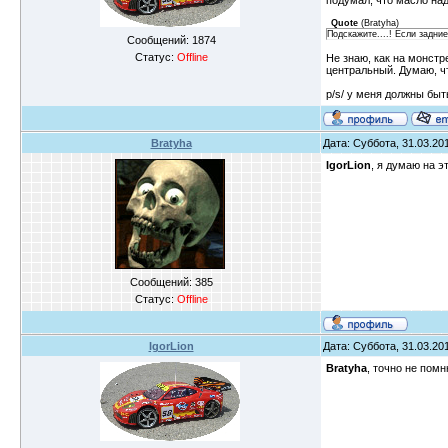
подумал, что масло на
Quote
(
Bratyha
)
Подскажите....! Если задни
Сообщений:
1874
Статус:
Offline
Не знаю, как на монстре
центральный. Думаю, чт
p/s/ у меня должны быт
Bratyha
Дата: Суббота, 31.03.201
IgorLion
, я думаю на э
Сообщений:
385
Статус:
Offline
IgorLion
Дата: Суббота, 31.03.201
Bratyha
, точно не пом