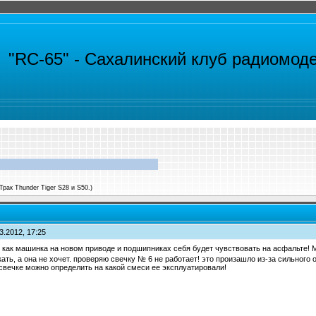
"RC-65" -
Сахалинский клуб радиомод
Трак Thunder Tiger S28 и S50.)
3.2012, 17:25
 как машинка на новом приводе и подшипниках себя будет чувствовать на асфальте!
кать, а она не хочет. проверяю свечку № 6 не работает! это произашло из-за сильного 
у свечке можно определить на какой смеси ее эксплуатировали!