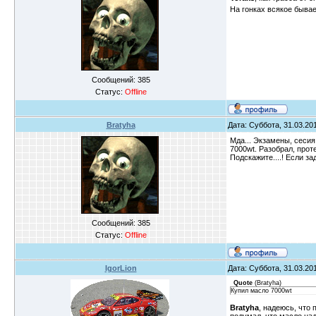
На гонках всякое бывает
Сообщений:
385
Статус:
Offline
Bratyha
Дата: Суббота, 31.03.201
Мда... Экзамены, сесия
7000wt. Разобрал, проте
Подскажите....! Если з
Сообщений:
385
Статус:
Offline
IgorLion
Дата: Суббота, 31.03.201
Quote
(
Bratyha
)
Купил масло 7000wt
Bratyha
, надеюсь, что 