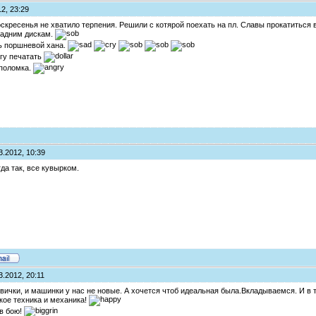
2, 23:29
скресенья не хватило терпения. Решили с котярой поехать на пл. Славы прокатиться 
 задним дискам.
ь поршневой хана.
ьгу печатать
 поломка.
3.2012, 10:39
гда так, все кувырком.
3.2012, 20:11
вички, и машинки у нас не новые. А хочется чтоб идеальная была.Вкладываемся. И в т
кое техника и механика!
 в бою!