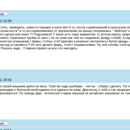
2, 01:09
тить, проверить, навести порядок в монстре! А то, после соревнований и покатушек б
зопасности" а то на соревнованиях от приземления на крышу поломались " бабочки" к
 кто делал или знает ?! Подскажите! У меня есть пару вариантов: 1) использовать с
зовать тормозные трубки от авто ( но не знаю как чем их сваривать между собой). А ка
монстра освещение ( фары, стопы) чтоб красиво и реально смотрелось! Купил диоды, со
онстра установить?! Из чего делать фары, чтоб с отражателями. Ну или хотябы чтоб кра
 Решать надо...! Главное время на все это находить.
2, 20:43
 до своей машинки дойти не могу. Тоже бы надо разборку - чистку - сборку сделать. По
роводим и большой необходимости в каркасе не вижу. Двигатель у тебя и так защищен
рачиваться. По поводу фар - используй старые игрушки (в китайских машинках их там