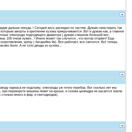
ордак дальше некуда..! Сегодня весь раскидал по частям. Думаю смастерить так
 которым аморты и крепление кузова прикручиваются. Вот и думаю как, а главное
варочные электроды подходящего диаметра ( думаю слишком большой вес
ркас 100 очков нужен...! Иначе может так случится , что мотор оторвет! Еще
противление, крону ( батарейка 9в). Все работает, все светится. Вот теперь
сиво было. А не тупо диоды из кузова....
 поводу каркаса не подскажу, электроды уж точно перебор. Вот сколько лет мы
, при перевороте машина лежит на крыше, и голова цилиндра не касается земли.
 столько много и фар, и светодиодов).