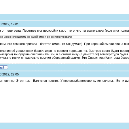
3.2012, 19:01
а от перегрева. Перегрев мог произойти как от того, что ты долго ездил (еще и на полны
ечке можно определить на какой смеси ее эксплуатировали!
че много темного пригара - богатая смесь (я так думаю). При хорошей смеси свеча выг
ожения об увеличении башки: идея не совсем хорошая, т.к. быстрее всего будет перег
метром) ты будешь сверхней башки, а в самом низу (в двигателе) температура будет
ультате (если я правильно помню) оборванный шатун. Это Спирит или Капитоша более 
3.2012, 22:05
вы понятно! Это я так... Валяется просто.. У нее резьба под свечку испорчена... Вот и д