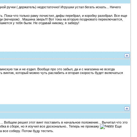
ной ручки ( держатель) недостаточно! Игрушки устал бегать искать... Ничего
ь. Пока-что только раму почистил, дифы перебрал, и коробку разобрал. Все еще
ди (вечером) . Машина зверь!!! Вот тока на вторую поздновато переключается,
Кажется у тебя были. Не отдавай никому, я заберу!
инскую так и не ездил. Вообще про это забыл, да и с магазина не всегда
ть винтик, который можно чуть раслабить и вторая скорость будет включаться
... Вобщем решил этот винт поставить в начальное положение... Вычитал что это
обка в сборе, но я изучил все досконально.. Теперь не промажу
Еще
а все соберу. Потом буду тестить.