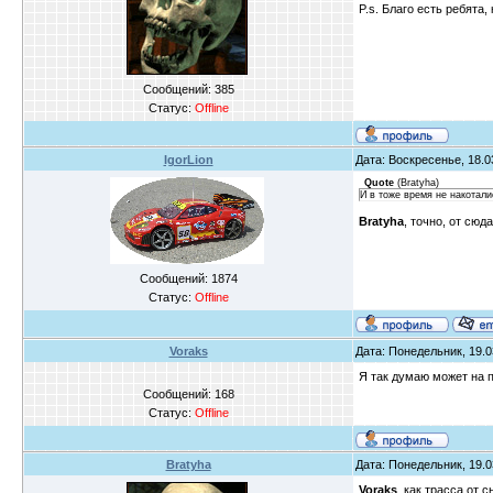
P.s. Благо есть ребята
Сообщений:
385
Статус:
Offline
IgorLion
Дата: Воскресенье, 18.0
Quote
(
Bratyha
)
И в тоже время не накотали
Bratyha
, точно, от сю
Сообщений:
1874
Статус:
Offline
Voraks
Дата: Понедельник, 19.0
Я так думаю может на п
Сообщений:
168
Статус:
Offline
Bratyha
Дата: Понедельник, 19.0
Voraks
, как трасса от 