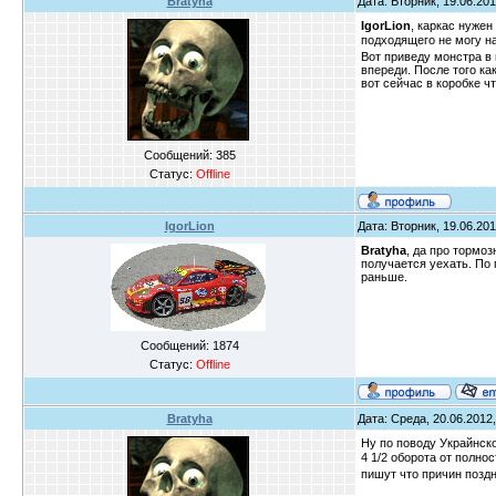
Bratyha
Дата: Вторник, 19.06.201
IgorLion
, каркас нужен
подходящего не могу на
Вот приведу монстра в 
впереди. После того ка
вот сейчас в коробке ч
Сообщений:
385
Статус:
Offline
IgorLion
Дата: Вторник, 19.06.201
Bratyha
, да про тормо
получается уехать. По 
раньше.
Сообщений:
1874
Статус:
Offline
Bratyha
Дата: Среда, 20.06.2012,
Ну по поводу Украйнско
4 1/2 оборота от полно
пишут что причин поздн