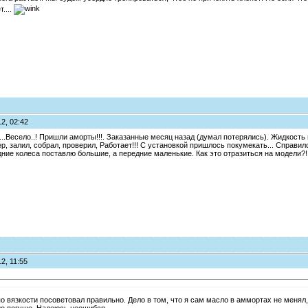
....
2, 02:42
...Весело..! Пришли аморты!!!. Заказанные месяц назад (думал потерялись). Жидкость 
р, залил, собрал, проверил, Работает!!! С установкой пришлось покумекать... Справилс
адние колеса поставлю большие, а передние маленькие. Как это отразиться на модели?! У
2, 11:55
по вязкости посоветовал правильно. Дело в том, что я сам масло в аммортах не менял, 