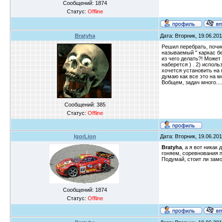
Сообщений:
1874
Статус:
Offline
Bratyha
Дата: Вторник, 19.06.201
Решил перебрать, почис
называемый " каркас бе
из чего делать?! Может
наберется ) . 2) исполь
хочется установить на 
думаю как все это на м
Вобщем, задач много....
Сообщений:
385
Статус:
Offline
IgorLion
Дата: Вторник, 19.06.201
Bratyha
, а я вот никак
гоняем, соревнования п
Подумай, стоит ли замо
Сообщений:
1874
Статус:
Offline