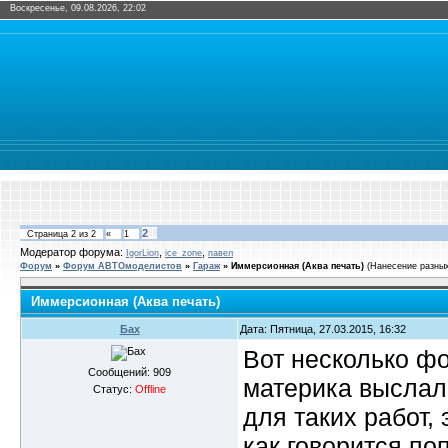
Воскресенье, 09.08.2026, 22:02
2
Страница
2
из
2
«
1
Модератор форума:
,
,
IgorLion
ice_zone
павел
Форум
»
Форум АВТОмоделистов
»
Гараж
»
Иммерсионная (Аква печать)
(Hанесение разных
Иммерсионная (Аква печать)
Бах
Дата: Пятница, 27.03.2015, 16:32
Вот несколько фо
Сообщений:
909
материка выслал
Статус:
Offline
для таких работ,
как говорится поп