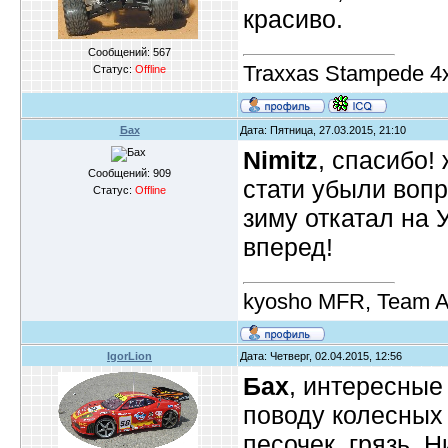
красиво.
Сообщений:
567
Traxxas Stampede 4
Статус:
Offline
Бах
Дата: Пятница, 27.03.2015, 21:10
Nimitz
, спасибо!
Сообщений:
909
стати убыли вопр
Статус:
Offline
зиму откатал на У
вперед!
kyosho MFR, Team A
IgorLion
Дата: Четверг, 02.04.2015, 12:56
Бах
, интересные
поводу колесных 
песочек, грязь. Н