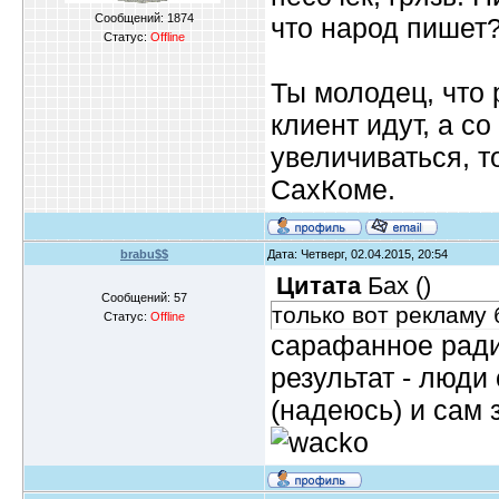
Сообщений:
1874
что народ пишет
Статус:
Offline
Ты молодец, что
клиент идут, а с
увеличиваться, т
СахКоме.
brabu$$
Дата: Четверг, 02.04.2015, 20:54
Цитата
Бах
(
)
Сообщений:
57
только вот рекламу 
Статус:
Offline
сарафанное ради
результат - люди
(надеюсь) и сам 