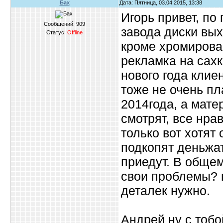
Бах
Дата: Пятница, 03.04.2015, 13:38
Игорь привет, по 
Сообщений:
909
завода диски вы
Статус:
Offline
кроме хромирован
рекламка на сах
нового года клиен
тоже не очень пл
2014года, а мат
смотрят, все нрав
только вот хотят 
подкопят деньжат 
приедут. В общем
свои проблемы? м
деталек нужно.
Андрей ну с тобо