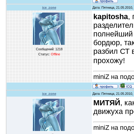
ice_zone
Дата: Пятница, 21.05.2010,
kapitosha
,
разделител
полнейший х
бордюр, та
разбил СТ в
Сообщений:
1218
Статус:
Offline
прохожу!
miniZ на под
ice_zone
Дата: Пятница, 21.05.2010,
МИТЯЙ
, к
движуха прё
miniZ на под