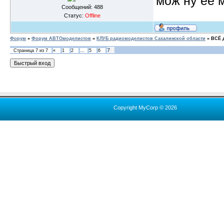
мож ну её 
Сообщений:
488
Статус:
Offline
Форум
»
Форум АВТОмоделистов
»
КЛУБ радиомоделистов Сахалинской области
»
ВСЁ 
7
Страница
7
из
7
«
1
2
…
5
6
Copyright MyCorp © 2026