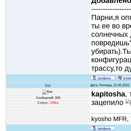
Добавлен
-----------------
Парни,я опя
ты ее во в
солнечных 
повредишь?
убирать).Т
конфигурац
трассу,то д
Бах
Дата: Пятница, 21.05.2010,
kapitosha
,
Сообщений:
909
зацепило
Статус:
Offline
kyosho MFR, 