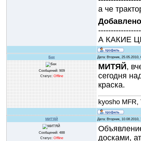
а че тракто
Добавлен
-----------------
А КАКИЕ Ц
Бах
Дата: Вторник, 25.05.2010, 
МИТЯЙ
, в
Сообщений:
909
сегодня на
Статус:
Offline
краска.
kyosho MFR, 
МИТЯЙ
Дата: Вторник, 10.08.2010, 
Объявление
Сообщений:
488
досками, а
Статус:
Offline