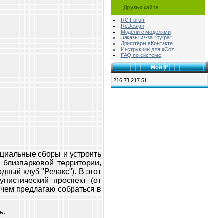
Друзья сайта
RC Forum
RcDesign
Модели с моделями
Заказы из-за "бугра"
Дрифтёры вКонтакте
Инструкции для uCoz
FAQ по системе
Мой IP
216.73.217.51
ициальные сборы и устроить
 близпарковой территории,
ный клуб "Релакс"). В этот
нистический проспект (от
с чем предлагаю собраться в
ь.