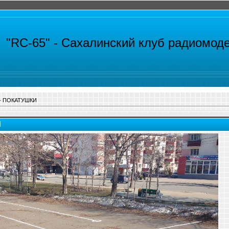
"RC-65" -
Сахалинский клуб радиомод
. - ПОКАТУШКИ
И