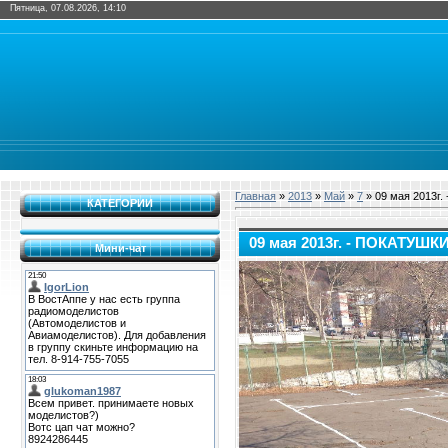
Пятница, 07.08.2026, 14:10
Главная
»
2013
»
Май
»
7
» 09 мая 2013г
КАТЕГОРИИ
09 мая 2013г. - ПОКАТУШК
Мини-чат