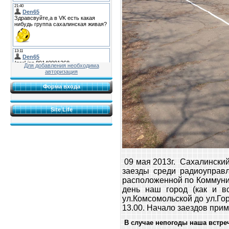
Для добавления необходима
авторизация
Форма входа
Site Life
09 мая 2013г. Сахалинский
заезды среди радиоуправл
расположенной по Коммунис
день наш город (как и в
ул.Комсомольской до ул.Гор
13.00. Начало заездов приме
В случае непогоды наша встреч