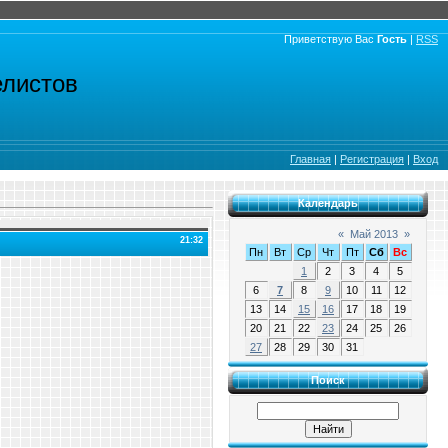
Приветствую Вас
Гость
|
RSS
елистов
Главная
|
Регистрация
|
Вход
Календарь
«
Май 2013
»
21:32
Пн
Вт
Ср
Чт
Пт
Сб
Вс
1
2
3
4
5
6
7
8
9
10
11
12
13
14
15
16
17
18
19
20
21
22
23
24
25
26
27
28
29
30
31
Поиск