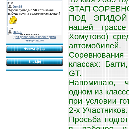
ЭТАП СОРЕВН
ПОД ЭГИДОЙ 
нашей трассе
Хомутово)
сре
Для добавления необходима
авторизация
автомобилей.
Форма входа
Соревнования
классах: Багги,
Site Life
GT.
Напоминаю, ч
одном из класс
при условии го
2-х Участников.
Просьба подго
в рабочее и 