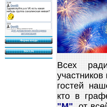
Для добавления необходима
авторизация
Форма входа
Site Life
Всех ради
участников
гостей наш
кто в граф
"М"
, от вс