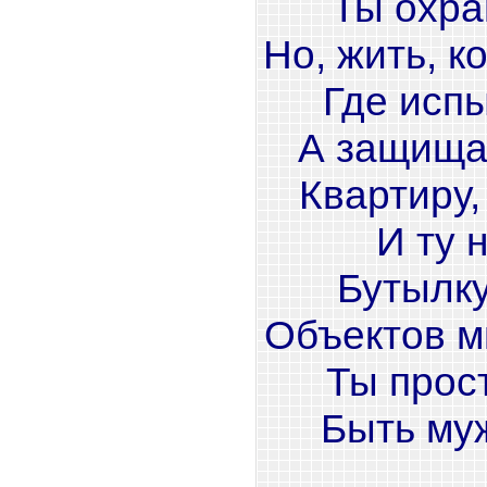
Ты охра
Но, жить, к
Где испы
А защища
Квартиру,
И ту 
Бутылку
Объектов м
Ты прост
Быть му