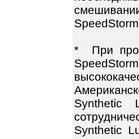
смешив
SpeedStorm
* При про
SpeedSto
высококач
Американск
Synthetic 
сотрудни
Synthetic L