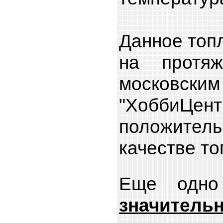
Данное топ
на протя
москов
"ХоббиЦен
положите
качестве т
Еще одно
значите