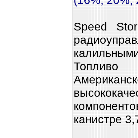
Speed Sto
радиоупра
калильн
Топлив
Американ
высококаче
компоненто
канистре 3,