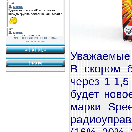
Для добавления необходима
авторизация
Форма входа
Уважаемые
Site Life
В скором 
через 1-1,5
будет ново
марки Spe
радиоупра
(16%, 20%,