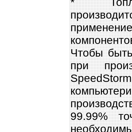
* Топли
производ
примен
компонент
Чтобы быть
при произ
SpeedSto
компьютер
производств
99.99% то
необходимы