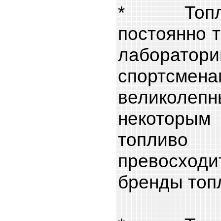
* Топли
постоянно т
лабора
спортсме
великолепны
некотор
топлив
превосходи
бренды топ