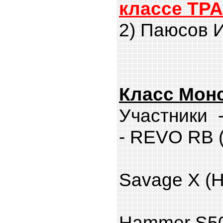
классе ТР
2) Паюсов 
Класс Монс
Участники 
- REVO RB (
Крютч
Savage X (H
Марты
Hammer S50 