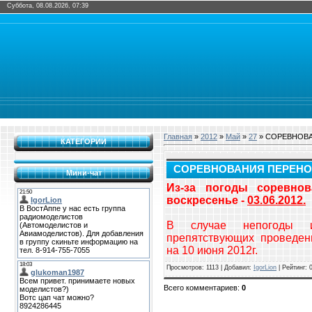
Суббота, 08.08.2026, 07:39
Главная
»
2012
»
Май
»
27
» СОРЕВНОВА
КАТЕГОРИИ
СОРЕВНОВАНИЯ ПЕРЕНОСЯ
Мини-чат
Из-за погоды соревно
воскресенье -
03.06.2012.
В случае непогоды ил
препятствующих проведен
на 10 июня 2012г.
Просмотров
: 1113 |
Добавил
:
IgorLion
|
Рейтинг
:
Всего комментариев
:
0