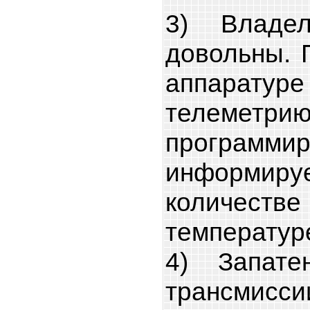
3) Владе
довольны. 
аппаратур
телеметр
программ
информир
количест
температуре
4) Запате
трансмисси