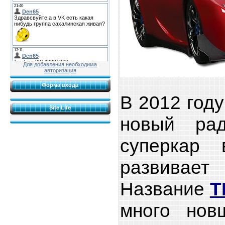
Для добавления необходима
авторизация
Форма входа
В 2012 год
Site Life
новый рад
суперкар 
развивает
Название
T
много нов