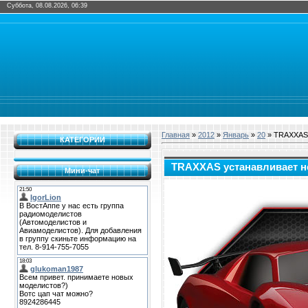
Суббота, 08.08.2026, 06:39
Главная
»
2012
»
Январь
»
20
» TRAXXAS 
КАТЕГОРИИ
TRAXXAS устанавливает н
Мини-чат