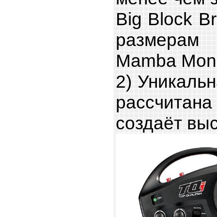
Big Block B
размерам
Mamba Mons
2) Уникаль
рассчитан
создаёт вы