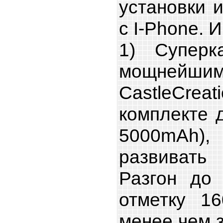
установки 
с I-Phone. И
1) Суперк
мощнейшим
CastleCre
комплекте 
5000mAh)
развивать
Разгон до 
отметку 16
менее чем з