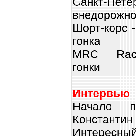
Санкт-Пет
внедорожно
Шорт-корс 
гонка
MRC Race
гонки
Интервью
Начало п
Константин
Интерес