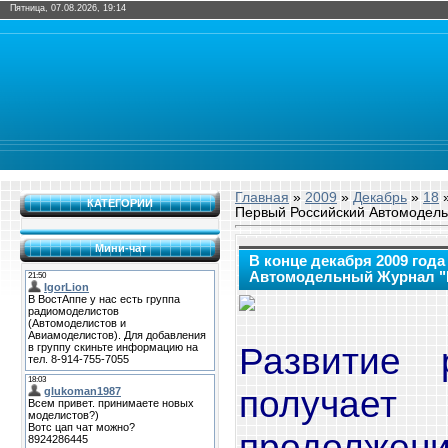
Пятница, 07.08.2026, 19:14
Главная
»
2009
»
Декабрь
»
18
»
КАТЕГОРИИ
Первый Российский Автомодель
Мини-чат
В конце декабря 2009 год
Автомодельный Журнал "R
Развитие 
получ
продолжен