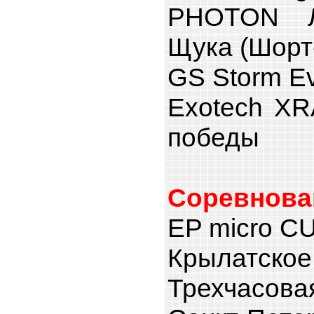
PHOTON Л
Щука (Шорт-
GS Storm Ev
Exotech X
победы
Соревнова
EP micro C
Крылатс
Трехчасовая