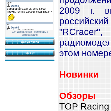
2009 г. в
российс
"RCracer"
Для добавления необходима
авторизация
радиомодел
Форма входа
этом номере
Site Life
Новинки
Обзоры
TOP Racing