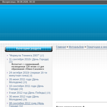
Воскресенье, 09.08.2026, 00:33
Главная
»
Фотоальбом
»
Покатушки и не
Категории раздела
"Формула Тюнинга 2007"
[17]
11 сентября 2010г (День Города)
[11]
Фотоотчет с соревнований,
посвещенные 128 летию со дня
образования г.Южно-Сахалинск
24 октября 2010г (первая 16-ти
минутная гонка)
[4]
26 июня 2011 года (День
Молодежи)
[23]
10 сентября 2011 года (День
Города)
[39]
9 мая 2012 год (День Победы)
[15]
30 июня 2012 года (День
Молодежи)
[29]
08 сентября 2012 года (День
Города)
[52]
Всего комментариев
:
0