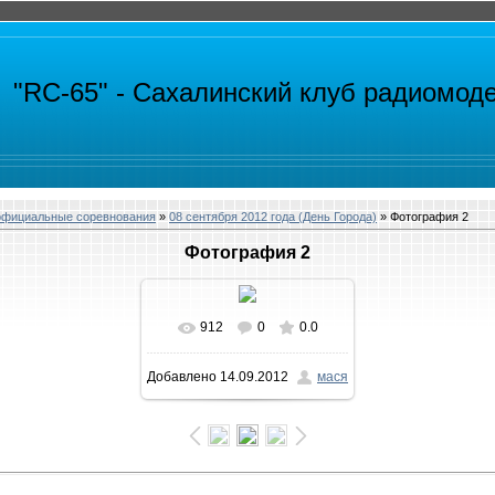
"RC-65" -
Сахалинский клуб радиомод
официальные соревнования
»
08 сентября 2012 года (День Города)
» Фотография 2
Фотография 2
912
0
0.0
В реальном размере
Добавлено
14.09.2012
мася
1600x1066
/ 234.4Kb