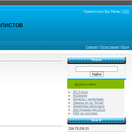
Приветствую Вас
Гость
|
RSS
елистов
Главная
|
Регистрация
|
Вход
Поиск
Друзья сайта
RC Forum
RcDesign
Модели с моделями
Заказы из-за "бугра"
Дрифтёры вКонтакте
Инструкции для uCoz
FAQ по системе
Мой IP
216.73.216.21