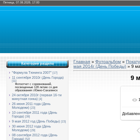
Пятница, 07.08.2026, 17:00
Главная
»
Фотоальбом
»
Покат
Категории раздела
мая 2014г (День Победы)
» 9 м
"Формула Тюнинга 2007"
[17]
9 
11 сентября 2010г (День Города)
[11]
Фотоотчет с соревнований,
посвещенные 128 летию со дня
образования г.Южно-Сахалинск
24 октября 2010г (первая 16-ти
минутная гонка)
[4]
26 июня 2011 года (День
Молодежи)
[23]
10 сентября 2011 года (День
Добавлен
9
Города)
[39]
9 мая 2012 год (День Победы)
[15]
30 июня 2012 года (День
Молодежи)
[29]
08 сентября 2012 года (День
Города)
[52]