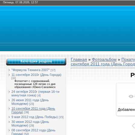
Пятница, 07.08.2026, 12:57
Главная
»
Фотоальбом
»
Покат
Категории раздела
сентября 2011 года (День Город
"Формула Тюнинга 2007"
[17]
P
11 сентября 2010г (День Города)
[11]
Фотоотчет с соревнований,
посвещенные 128 летию со дня
образования г.Южно-Сахалинск
24 октября 2010г (первая 16-ти
минутная гонка)
[4]
26 июня 2011 года (День
Молодежи)
[23]
10 сентября 2011 года (День
Добавлен
8
Города)
[39]
9 мая 2012 год (День Победы)
[15]
30 июня 2012 года (День
Молодежи)
[29]
08 сентября 2012 года (День
Города)
[52]