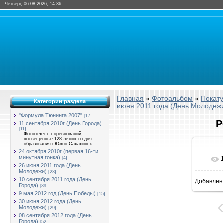
Четверг, 06.08.2026, 14:36
Главная
»
Фотоальбом
»
Покат
Категории раздела
июня 2011 года (День Молодеж
"Формула Тюнинга 2007"
[17]
P
11 сентября 2010г (День Города)
[11]
Фотоотчет с соревнований,
посвещенные 128 летию со дня
образования г.Южно-Сахалинск
24 октября 2010г (первая 16-ти
минутная гонка)
[4]
26 июня 2011 года (День
Молодежи)
[23]
10 сентября 2011 года (День
Добавлен
8
Города)
[39]
9 мая 2012 год (День Победы)
[15]
30 июня 2012 года (День
Молодежи)
[29]
08 сентября 2012 года (День
Города)
[52]