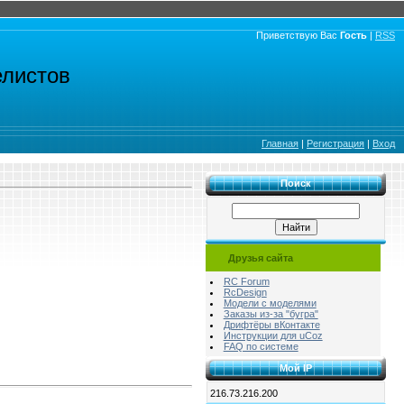
Приветствую Вас
Гость
|
RSS
елистов
Главная
|
Регистрация
|
Вход
Поиск
Друзья сайта
RC Forum
RcDesign
Модели с моделями
Заказы из-за "бугра"
Дрифтёры вКонтакте
Инструкции для uCoz
FAQ по системе
Мой IP
216.73.216.200