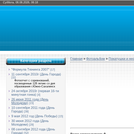
Суббота, 08.08.2026, 06:18
Главная
»
Фотоальбом
»
Покатушки и не
Категории раздела
"Формула Тюнинга 2007"
[17]
11 сентября 2010г (День Города)
[11]
Фотоотчет с соревнований,
посвещенные 128 летию со дня
образования г.Южно-Сахалинск
24 октября 2010г (первая 16-ти
минутная гонка)
[4]
26 июня 2011 года (День
Молодежи)
[23]
10 сентября 2011 года (День
Города)
[39]
9 мая 2012 год (День Победы)
[15]
30 июня 2012 года (День
Молодежи)
[29]
08 сентября 2012 года (День
Города)
[52]
Всего комментариев
:
0