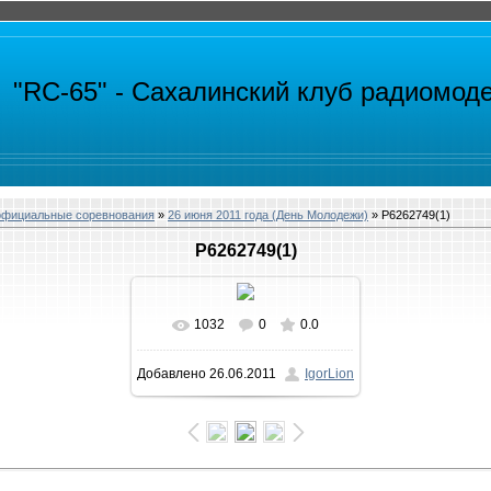
"RC-65" -
Сахалинский клуб радиомод
официальные соревнования
»
26 июня 2011 года (День Молодежи)
» P6262749(1)
P6262749(1)
1032
0
0.0
В реальном размере
Добавлено
26.06.2011
IgorLion
800x600
/ 662.9Kb