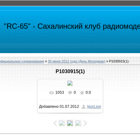
"RC-65" -
Сахалинский клуб радиомод
официальные соревнования
»
30 июня 2012 года (День Молодежи)
» P1030915(1)
P1030915(1)
1053
0
0.0
В реальном размере
Добавлено
01.07.2012
IgorLion
960x720
/ 212.1Kb