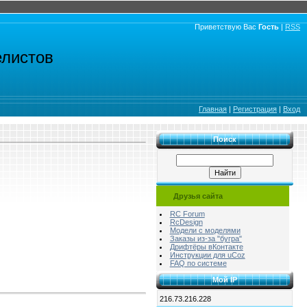
Приветствую Вас
Гость
|
RSS
елистов
Главная
|
Регистрация
|
Вход
Поиск
Друзья сайта
RC Forum
RcDesign
Модели с моделями
Заказы из-за "бугра"
Дрифтёры вКонтакте
Инструкции для uCoz
FAQ по системе
Мой IP
216.73.216.228