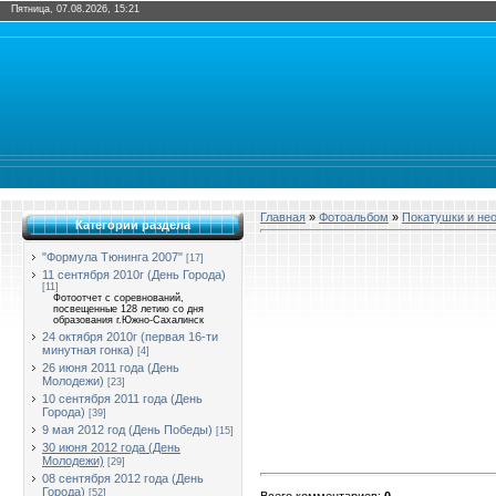
Пятница, 07.08.2026, 15:21
Главная
»
Фотоальбом
»
Покатушки и не
Категории раздела
"Формула Тюнинга 2007"
[17]
11 сентября 2010г (День Города)
[11]
Фотоотчет с соревнований,
посвещенные 128 летию со дня
образования г.Южно-Сахалинск
24 октября 2010г (первая 16-ти
минутная гонка)
[4]
26 июня 2011 года (День
Молодежи)
[23]
10 сентября 2011 года (День
Города)
[39]
9 мая 2012 год (День Победы)
[15]
30 июня 2012 года (День
Молодежи)
[29]
08 сентября 2012 года (День
Города)
[52]
Всего комментариев
:
0