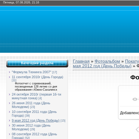
Пятница, 07.08.2026, 21:16
Главная
»
Фотоальбом
»
Покат
Категории раздела
мая 2012 год (День Победы)
» Ф
"Формула Тюнинга 2007"
[17]
Фо
11 сентября 2010г (День Города)
[11]
Фотоотчет с соревнований,
посвещенные 128 летию со дня
образования г.Южно-Сахалинск
24 октября 2010г (первая 16-ти
минутная гонка)
[4]
26 июня 2011 года (День
Молодежи)
[23]
10 сентября 2011 года (День
Добавлен
16
Города)
[39]
9 мая 2012 год (День Победы)
[15]
30 июня 2012 года (День
Молодежи)
[29]
08 сентября 2012 года (День
Города)
[52]