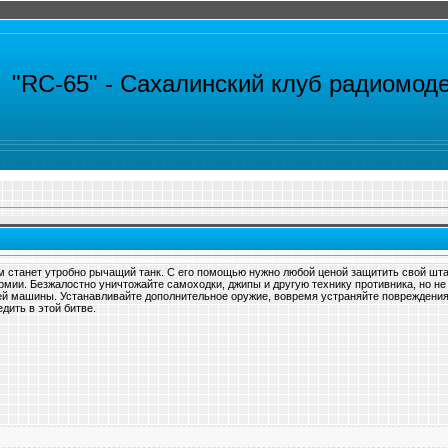
"RC-65" -
Сахалинский клуб радиомод
 станет утробно рычащий танк. С его помощью нужно любой ценой защитить свой шта
рмии. Безжалостно уничтожайте самоходки, джипы и другую технику противника, но не
ей машины. Устанавливайте дополнительное оружие, вовремя устраняйте повреждения
дить в этой битве.