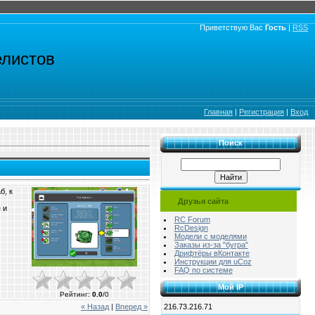
Приветствую Вас
Гость
|
RSS
елистов
Главная
|
Регистрация
|
Вход
Поиск
б, к
Друзья сайта
 и
RC Forum
RcDesign
Модели с моделями
Заказы из-за "бугра"
Дрифтёры вКонтакте
Инструкции для uCoz
FAQ по системе
Мой IP
Рейтинг
:
0.0
/
0
216.73.216.71
« Назад
|
Вперед »