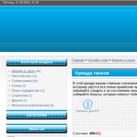
Пятница, 07.08.2026, 21:36
Главная
»
Онлайн игры
»
Аркады и экшн
Категории раздела
Аркады и экшн
[86]
Армада танков
Настольные
[14]
Головоломки
[64]
В этой аркаде вашим главным союзником
Слова
[5]
которому рвутся все новые вражеские а
Поиск предметов
забывайте следить и за состоянием сво
[23]
собирайте бонусы, которые помогут побе
Стратегии
[7]
Другие
[5]
Многопользовательские
[9]
Скачать для
PC
КАТЕГОРИИ
Мини-чат
Счетчики
:
489
/
411