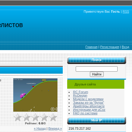
Приветствую Вас
Гость
|
RSS
елистов
Главная
|
Регистрация
|
Вход
Поиск
е
Друзья сайта
RC Forum
RcDesign
Модели с моделями
Заказы из-за "бугра"
Дрифтёры вКонтакте
Инструкции для uCoz
FAQ по системе
Мой IP
Рейтинг
:
0.0
/
0
216.73.217.162
« Назад
|
Вперед »