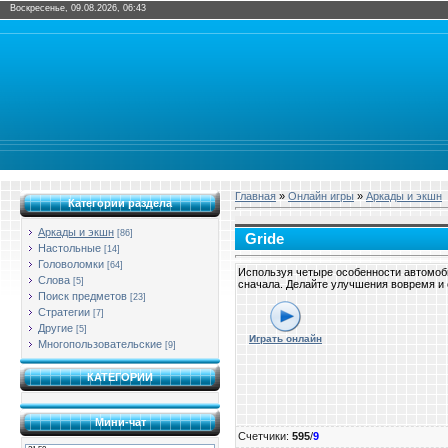
Воскресенье, 09.08.2026, 06:43
Главная
»
Онлайн игры
»
Аркады и экшн
Категории раздела
Аркады и экшн
[86]
Gride
Настольные
[14]
Головоломки
[64]
Используя четыре особенности автомобил
Слова
[5]
сначала. Делайте улучшения вовремя и 
Поиск предметов
[23]
Стратегии
[7]
Другие
[5]
Играть онлайн
Многопользовательские
[9]
КАТЕГОРИИ
Мини-чат
Счетчики
:
595
/
9