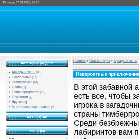
Пятница, 07.08.2026, 01:25
Главная
»
Онлайн игры
»
Аркады и экшн
Категории раздела
Аркады и экшн
[86]
Невероятные приключения
Настольные
[14]
Головоломки
[64]
В этой забавной 
Слова
[5]
Поиск предметов
[23]
есть все, чтобы з
Стратегии
[7]
Другие
[5]
игрока в загадоч
Многопользовательские
[9]
страны тимбергро
КАТЕГОРИИ
Среди безбрежны
лабиринтов вам п
Мини-чат