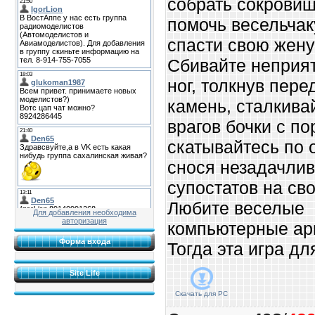
собрать сокровищ
помочь весельчак
спасти свою жену
Сбивайте неприя
ног, толкнув пере
камень, сталкива
врагов бочки с по
скатывайтесь по о
снося незадачли
супостатов на сво
Любите веселые
Для добавления необходима
авторизация
компьютерные ар
Форма входа
Тогда эта игра дл
Site Life
Скачать для
PC