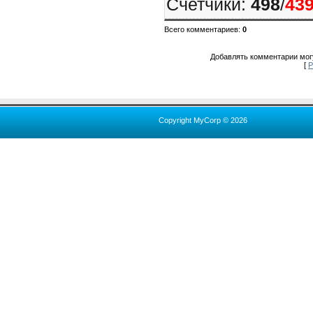
Счетчики
:
498
/
43
Всего комментариев
:
0
Добавлять комментарии могу
[
Р
Copyright MyCorp © 2026