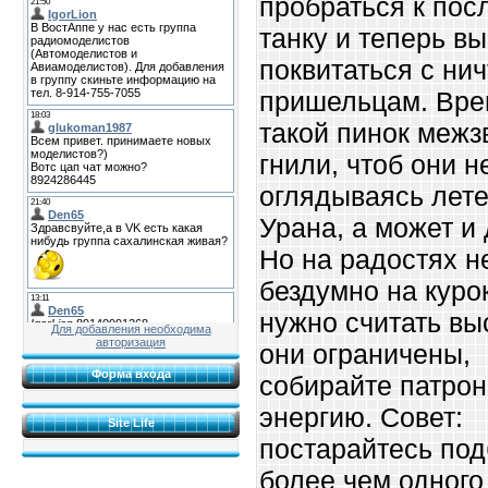
пробраться к пос
танку и теперь вы
поквитаться с ни
пришельцам. Вре
такой пинок межз
гнили, чтоб они н
оглядываясь лете
Урана, а может и
Но на радостях н
бездумно на куро
нужно считать вы
Для добавления необходима
авторизация
они ограничены,
Форма входа
собирайте патрон
энергию. Совет:
Site Life
постарайтесь под
более чем одного