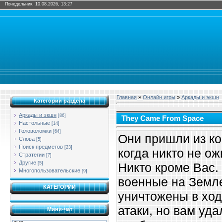
Понедельник, 10.08.2026, 13:27
Главная
»
Онлайн игры
»
Аркады и экшн
Категории раздела
Аркады и экшн
[86]
They Came From Space
Настольные
[14]
Головоломки
[64]
Они пришли из ко
Слова
[5]
Поиск предметов
[23]
когда никто не ож
Стратегии
[7]
Другие
[5]
Никто кроме Вас.
Многопользовательские
[9]
военные на Земл
КАТЕГОРИИ
уничтожены в хо
атаки, но вам уда
Мини-чат