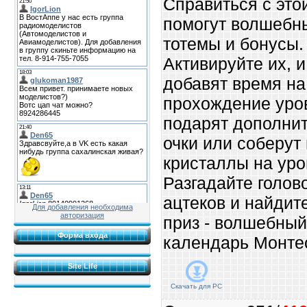
Справиться с это
помогут волшебн
тотемы и бонусы.
Активируйте их, и
добавят время на
прохождение уро
подарят дополни
очки или соберут
кристаллы на уро
Разгадайте голов
ацтеков и найдит
Для добавления необходима
авторизация
приз - волшебный
Форма входа
календарь Монте
Site Life
Скачать для
PC