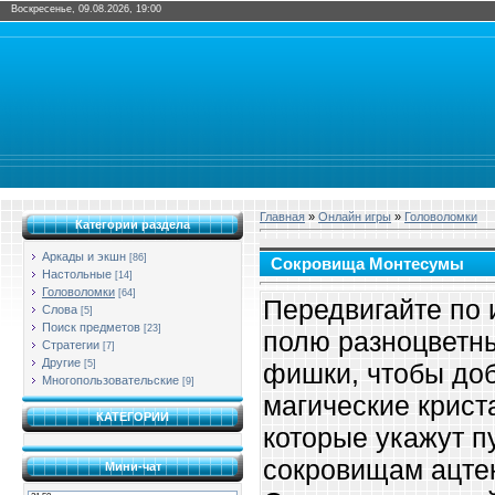
Воскресенье, 09.08.2026, 19:00
Главная
»
Онлайн игры
»
Головоломки
Категории раздела
Аркады и экшн
[86]
Сокровища Монтесумы
Настольные
[14]
Головоломки
[64]
Передвигайте по 
Слова
[5]
Поиск предметов
[23]
полю разноцветн
Стратегии
[7]
Другие
[5]
фишки, чтобы до
Многопользовательские
[9]
магические крист
КАТЕГОРИИ
которые укажут пу
сокровищам ацте
Мини-чат