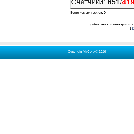
Счетчики
:
651
/
41
Всего комментариев
:
0
Добавлять комментарии могу
[
Р
Copyright MyCorp © 2026