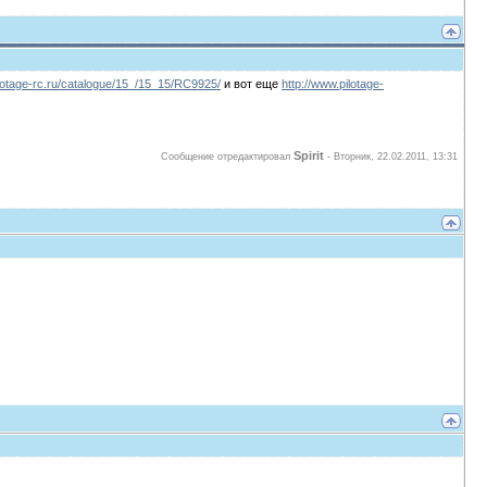
ilotage-rc.ru/catalogue/15_/15_15/RC9925/
и вот еще
http://www.pilotage-
Spirit
Сообщение отредактировал
-
Вторник, 22.02.2011, 13:31