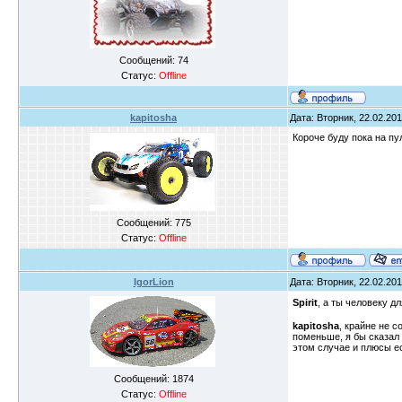
Сообщений:
74
Статус:
Offline
kapitosha
Дата: Вторник, 22.02.201
Короче буду пока на пу
Сообщений:
775
Статус:
Offline
IgorLion
Дата: Вторник, 22.02.201
Spirit
, а ты человеку 
kapitosha
, крайне не 
поменьше, я бы сказал 
этом случае и плюсы ес
Сообщений:
1874
Статус:
Offline