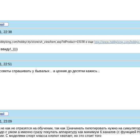
1, 22:38
hobbyking.com/hobbycity/store/uh_viewItem.asp?idProduct=15158 и еще
http://www.hobbyking.com/hobbyci
виду!,,))))
1, 22:51
 советы спрашивать у бывалых... а ценник до десятки кажись...
1, 23:09
не как не отразятся на обучении, так как 1)начинать пилотировать нужно на симулят
до с умом а именно сразу покупать аппаратуру как минимум 6 каналов (с функцией HE
. С моделями спорт класса хлопот хватает, но это стоит того