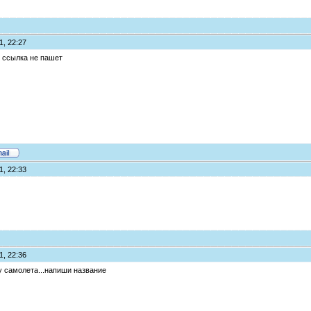
1, 22:27
я ссылка не пашет
1, 22:33
1, 22:36
жу самолета...напиши название