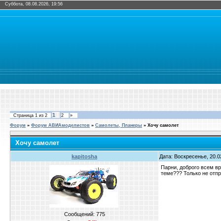
Суббота, 08.08.2026, 19:56
1
Страница
1
из
2
2
»
Форум
»
Форум АВИАмоделистов
»
Самолеты, Планеры
»
Хочу самолет
Хочу самолет
kapitosha
Дата: Воскресенье, 20.0
Парни, доброго всем вр
теме??? Только не отпр
Сообщений:
775