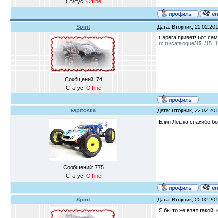
Статус:
Offline
Spirit
Дата: Вторник, 22.02.201
Серега привет! Вот сам
rc.ru/catalogue/15_/15_
Сообщений:
74
Статус:
Offline
kapitosha
Дата: Вторник, 22.02.201
Блин Лешка спасибо бо
Сообщений:
775
Статус:
Offline
Spirit
Дата: Вторник, 22.02.201
Я бы то же взял такой, 