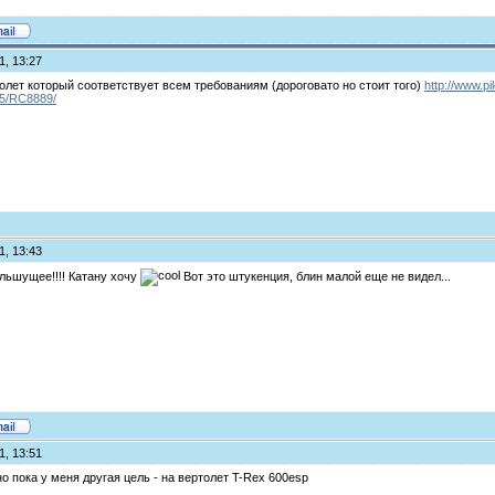
1, 13:27
олет который соответствует всем требованиям (дороговато но стоит того)
http://www.p
15/RC8889/
1, 13:43
льшущее!!!! Катану хочу
Вот это штукенция, блин малой еще не видел...
1, 13:51
но пока у меня другая цель - на вертолет T-Rex 600esp