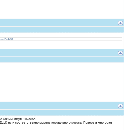
....t=14305
оре как минимум 10часов
LLI) ну и соответственно модель нормального класса. Поверь я много лет