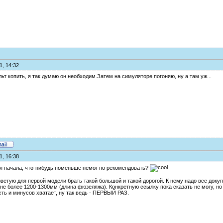
1, 14:32
льт копить, я так думаю он необходим.Затем на симуляторе погоняю, ну а там уж...
1, 16:38
для начала, что-нибудь поменьше немог по рекомендовать?
советую для первой модели брать такой большой и такой дорогой. К нему надо все док
не более 1200-1300мм (длина фюзеляжа). Конкретную ссылку пока сказать не могу, но 
ть и минусов хватает, ну так ведь - ПЕРВЫЙ РАЗ.