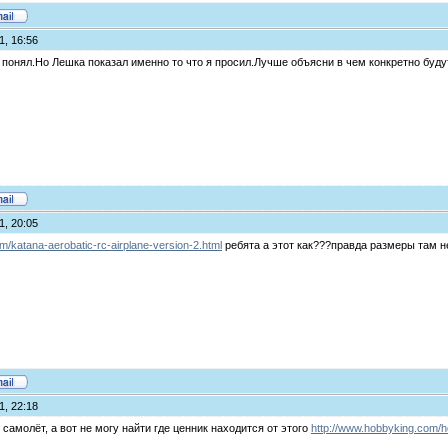
1, 16:56
о понял.Но Лешка показал именно то что я просил.Лучше объясни в чем конкретно буд
1, 20:05
om/katana-aerobatic-rc-airplane-version-2.html
ребята а этот как???правда размеры там н
1, 22:18
 самолёт, а вот не могу найти где ценник находится от этого
http://www.hobbyking.com/h