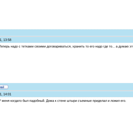
1, 13:58
 Теперь надо с тетками своими договариваться, хранить то его надо где то... а думаю 
1, 14:01
У меня когдато был падобный. Дома к стене штыри съемные приделал и ложил его.