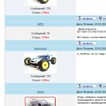
Сообщений:
775
Статус:
Offline
MFR
Дата: Вторник, 22.02.201
Quote
(
kapitosha
)
вот такие есть-http://www.
Сообщений:
76
Вот вашы ссылки имею в
Статус:
Offline
kapitosha
Дата: Вторник, 22.02.201
а, понятно. но тут надо
Сообщений:
775
Статус:
Offline
Spirit
Дата: Вторник, 22.02.201
Игорь габариты модели 
2)выкидывать деньги на
занимался авиамоделями