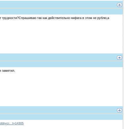
ут трудности?Спрашиваю так как действительно нифига в этом не рублю,а
е заметил.
obbyci....t=14305