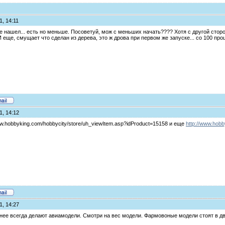
1, 14:11
не нашел... есть но меньше. Посоветуй, мож с меньших начать???? Хотя с другой сторон
И еще, смущает что сделан из дерева, это ж дрова при первом же запуске... со 100 про
1, 14:12
ww.hobbyking.com/hobbycity/store/uh_viewItem.asp?idProduct=15158 и еще
http://www.hobb
1, 14:27
 нее всегда делают авиамодели. Смотри на вес модели. Фармовоные модели стоят в два 