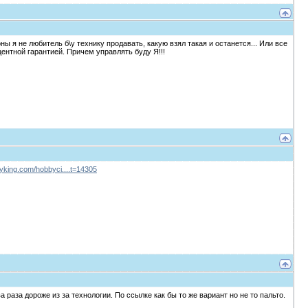
ы я не любитель б\у технику продавать, какую взял такая и останется... Или все
центной гарантией. Причем управлять буду Я!!!
yking.com/hobbyci....t=14305
раза дороже из за технологии. По ссылке как бы то же вариант но не то пальто.