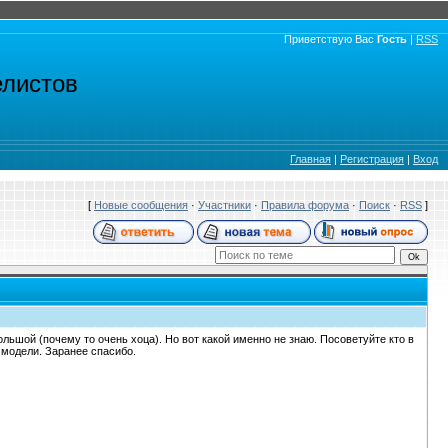
Приветствую Вас
Гость
|
RSS
елистов
Главная
|
Регистрация
|
Вход
[
Новые сообщения
·
Участники
·
Правила форума
·
Поиск
·
RSS
]
льшой (почему то очень хоца). Но вот какой именно не знаю. Посоветуйте кто в
 модели. Заранее спасибо.