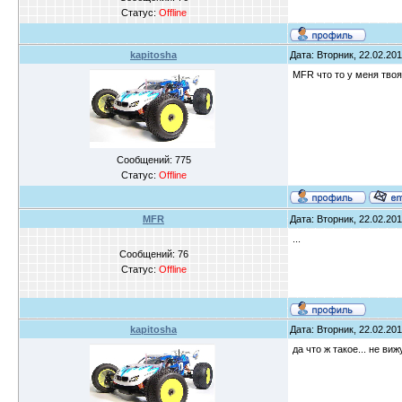
Статус:
Offline
kapitosha
Дата: Вторник, 22.02.201
MFR что то у меня тво
Сообщений:
775
Статус:
Offline
MFR
Дата: Вторник, 22.02.201
...
Сообщений:
76
Статус:
Offline
kapitosha
Дата: Вторник, 22.02.201
да что ж такое... не ви