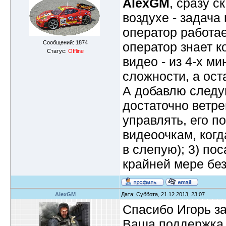
AlexGM
, сразу с
воздухе - задача
оператор работае
Сообщений:
1874
оператор знает к
Статус:
Offline
видео - из 4-х м
сложности, а ост
А добавлю след
достаточно ветре
управлять, его п
видеоочкам, когд
в слепую); 3) по
крайней мере бе
AlexGM
Дата: Суббота, 21.12.2013, 23:07
Спасибо Игорь з
Ваша поддержка и