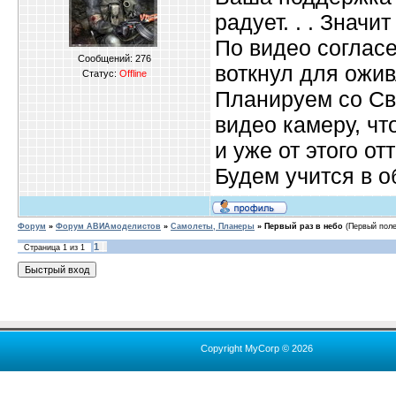
радует. . . Значи
По видео согласе
Сообщений:
276
воткнул для ожив
Статус:
Offline
Планируем со Св
видео камеру, ч
и уже от этого от
Будем учится в 
Форум
»
Форум АВИАмоделистов
»
Самолеты, Планеры
»
Первый раз в небо
(Первый поле
1
Страница
1
из
1
Copyright MyCorp © 2026