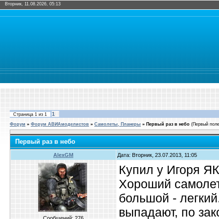
Вторник, 11.08.2026, 05:13
1
Страница
1
из
1
Форум
»
Форум АВИАмоделистов
»
Самолеты, Планеры
»
Первый раз в небо
(Первый поле
Первый раз в небо
AlexGM
Дата: Вторник, 23.07.2013, 11:05
Купил у Игоря ЯК
Хороший самолет
большой - легкий
выпадают, по за
Сообщений:
276