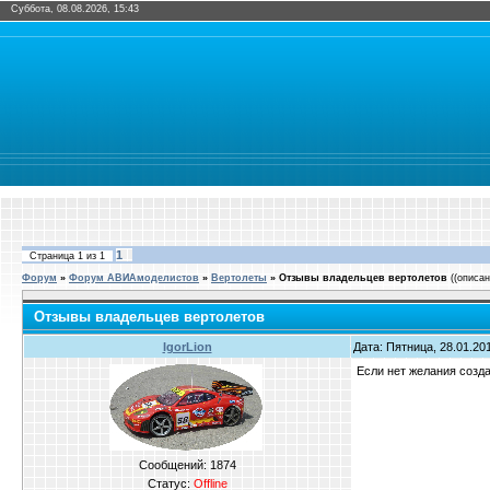
Суббота, 08.08.2026, 15:43
1
Страница
1
из
1
Форум
»
Форум АВИАмоделистов
»
Вертолеты
»
Отзывы владельцев вертолетов
((описа
Отзывы владельцев вертолетов
IgorLion
Дата: Пятница, 28.01.201
Если нет желания созд
Сообщений:
1874
Статус:
Offline