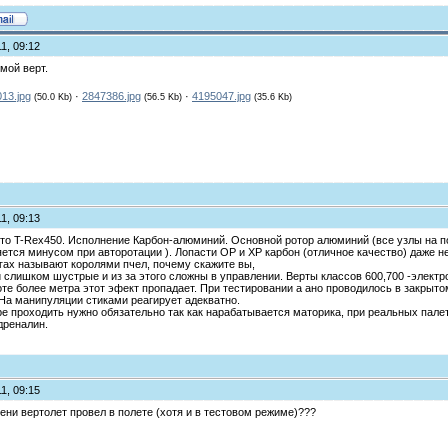
1, 09:12
 мой верт.
13.jpg
·
2847386.jpg
·
4195047.jpg
(50.0 Kb)
(56.5 Kb)
(35.6 Kb)
1, 09:13
Это T-Rex450. Исполнение Карбон-алюминий. Основной ротор алюминий (все узлы на п
ется минусом при авторотации ). Лопасти ОР и ХР карбон (отличное качество) даже н
гах называют королями пчел, почему скажите вы,
и слишком шустрые и из за этого сложны в управлении. Верты классов 600,700 -электро
оте более метра этот эфект пропадает. При тестировании а ано проводилось в закры
 На манипуляции стиками реагирует адекватно.
 проходить нужно обязательно так как нарабатывается маторика, при реальных палета
дреналин.
1, 09:15
мени вертолет провел в полете (хотя и в тестовом режиме)???