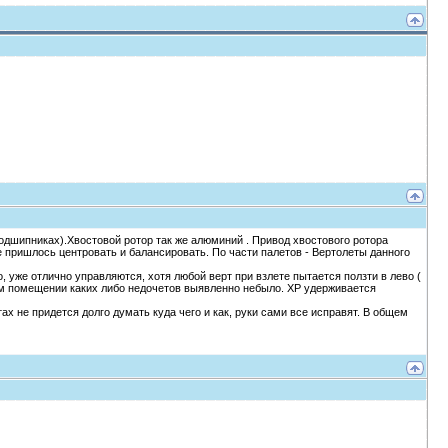
одшипниках).Хвостовой ротор так же алюминий . Привод хвостового ротора
е пришлось центровать и балансировать. По части палетов - Вертолеты данного
, уже отлично управляются, хотя любой верт при взлете пытается ползти в лево (
том помещении каких либо недочетов выявленно небыло. ХР удерживается
х не придется долго думать куда чего и как, руки сами все исправят. В общем