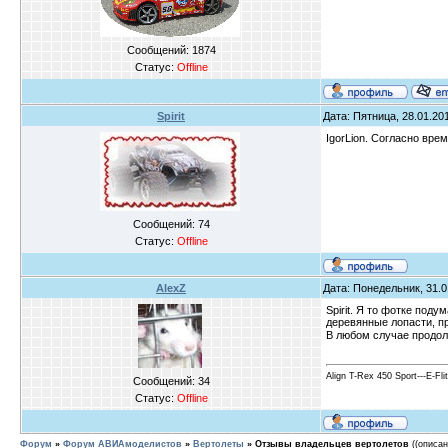
Сообщений:
1874
Статус:
Offline
Spirit
Дата: Пятница, 28.01.201
IgorLion. Согласно вре
Сообщений:
74
Статус:
Offline
AlexZ
Дата: Понедельник, 31.0
Spirit. Я то фотке под
деревянные лопасти, пр
В любом случае продо
Align T-Rex 450 Sport---E-Fl
Сообщений:
34
Статус:
Offline
Форум
»
Форум АВИАмоделистов
»
Вертолеты
»
Отзывы владельцев вертолетов
((описа