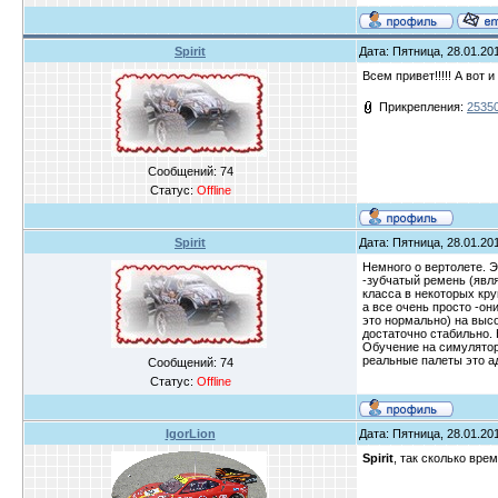
Spirit
Дата: Пятница, 28.01.201
Всем привет!!!!! А вот и
Прикрепления:
25350
Сообщений:
74
Статус:
Offline
Spirit
Дата: Пятница, 28.01.201
Немного о вертолете. 
-зубчатый ремень (явля
класса в некоторых кру
а все очень просто -он
это нормально) на выс
достаточно стабильно.
Обучение на симуляторе
реальные палеты это а
Сообщений:
74
Статус:
Offline
IgorLion
Дата: Пятница, 28.01.201
Spirit
, так сколько вре