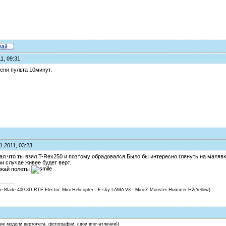
1, 09:31
мени пульта 10минут.
1.2011, 03:23
умал что ты взял T-Rex250 и поэтому обрадовался.Было бы интересно глянуть на маляв
и случае живее будет верт.
лжай полеты
ite Blade 400 3D RTF Electric Mini Helicopter---E-sky LAMA V3---Mini-Z Monster Hummer H2(Yellow)
ние модели вертолета, фотографии, свои впечатления))