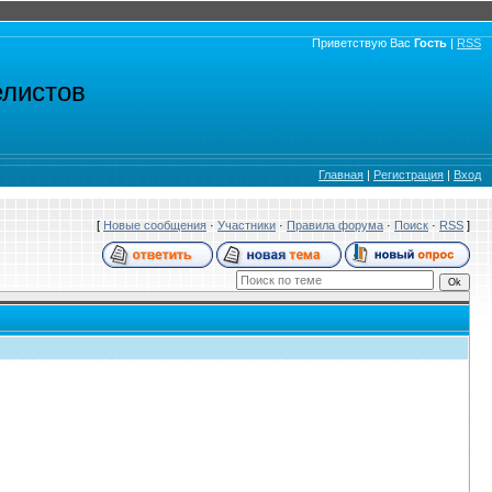
Приветствую Вас
Гость
|
RSS
елистов
Главная
|
Регистрация
|
Вход
[
Новые сообщения
·
Участники
·
Правила форума
·
Поиск
·
RSS
]