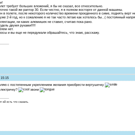
м!
олет требует больших вложений, я бы не сказал, все относительно.
 точно такой же раптор 30. Если честно, я в полном восторге от данной машины.
н в полете, после некоторого количество времени проеденного в симе, поднять верт не
е 2-й год, но к сожалению я не так часто летаю как хотелось бы...( постоянный напряг
лектации, ни каких алюмишек не ставил, считаю пока рано.
дель двумя руками!!!!!
блем нет.
росы и вы еще не передумали обрашайтесь, что знаю, расскажу.
 15:15
равляю с постепенным укреплением желания приобрести вертушечку
электричку?
звони
т ей есть что сказать.