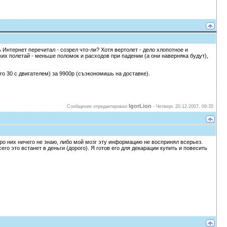
Интернет перечитал - созрел что-ли? Хотя вертолет - дело хлопотное и
их полетай - меньше поломок и расходов при падении (а они наверняка будут),
Pro 30 с двигателем) за 9900р (съэкономишь на доставке).
IgorLion
Сообщение отредактировал
-
Четверг, 20.12.2007, 09:35
ро них ничего не знаю, либо мой мозг эту информацию не воспринял всерьез.
го это встанет в деньги (дорого). Я готов его для декарации купить и повесить