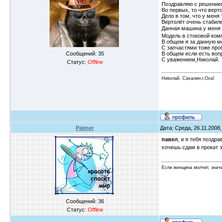
Поздравляю с решение
Во первых, то что верт
Дело в том, что у меня
Вертолёт очень стабиле
Данная машина у меня уж
Модель в стоковой комп
В общем я за данную мо
С запчастями тоже про
Сообщений:
35
В общем если есть воп
С уважением,Николай.
Статус:
Offline
Николай. Сахалин,г.Оха!
Palmer
Дата: Среда, 26.11.2008,
павел
, и я тебя позд
хочешь сдам в прокат 
Если женщина молчит, значи
Сообщений:
36
Статус:
Offline