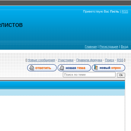
Приветствую Вас
Гость
|
RSS
елистов
Главная
|
Регистрация
|
Вход
[
Новые сообщения
·
Участники
·
Правила форума
·
Поиск
·
RSS
]