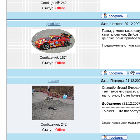
Сообщений:
242
Статус:
Offline
IgorLion
Дата: Четверг, 20.12.200
Паша, у меня такое ощу
капиталоемкое. Выйдет 
да плюс опыт приобрет
Предложение от магазин
Сообщений:
1874
Статус:
Offline
павел
Дата: Пятница, 21.12.200
Спасибо Игорь! Вчера я
Там такое что просто г
на потолок. Но не более
Добавлено
(21.12.2007
------------------------------
То alexz : Что посовет
Закажи через меня мафынку
Сообщений:
242
Статус:
Offline