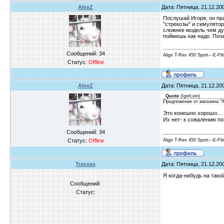
AlexZ
Дата: Пятница, 21.12.200
Послушай Игоря, он пра
"стрекозы" и симулято
сложнее модель чем дум
поймешь как надо. Поч
Сообщений:
34
Align T-Rex 450 Sport---E-Fl
Статус:
Offline
AlexZ
Дата: Пятница, 21.12.200
Quote
(
IgorLion
)
Предложение от магазина "Х
Это конешно хорошо....
Их нет- к сожалению 
Сообщений:
34
Align T-Rex 450 Sport---E-Fl
Статус:
Offline
Traxxas
Дата: Пятница, 21.12.200
Я когда-нибудь на так
Сообщений:
Статус: