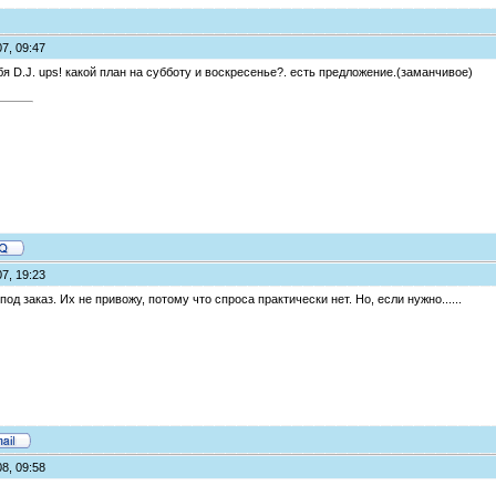
7, 09:47
бя D.J. ups! какой план на субботу и воскресенье?. есть предложение.(заманчивое)
7, 19:23
под заказ. Их не привожу, потому что спроса практически нет. Но, если нужно......
8, 09:58