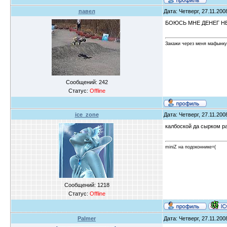
павел
Дата: Четверг, 27.11.200
БОЮСЬ МНЕ ДЕНЕГ НЕ
Закажи через меня мафынку
Сообщений:
242
Статус:
Offline
ice_zone
Дата: Четверг, 27.11.200
калбоской да сырком 
miniZ на подоконнике=(
Сообщений:
1218
Статус:
Offline
Palmer
Дата: Четверг, 27.11.200