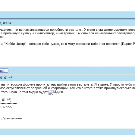
7, 09:34
щение, что ты намыливаешься приобрести вертолет. У меня в магазине смотрел, весь 
в приличную сумму + симмулятор, + настройки. Ты сначала на маленьких электрическ
ешь.
а "Хобби Центр" - если он тебе нужен, то я могу привезти тебе этот вертолет (Raptor 
7, 01:46
 на питерском форуме прочитал настройки этого верталета. Я в шоке. Я просто либо п
лаза округляются от полученой информации. Так что в итоге я тоже прикинул сколько все
 того. Пока , а там видно будет
, 01:46)
---------------
уешь????
 , будет дешевле