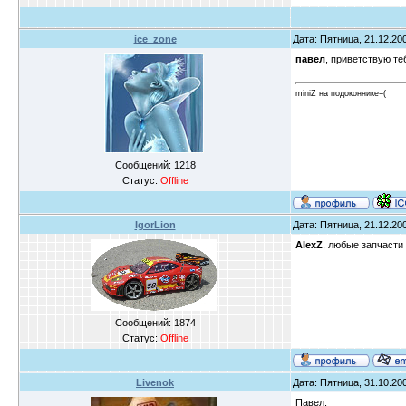
ice_zone
Дата: Пятница, 21.12.200
павел
, приветствую те
miniZ на подоконнике=(
Сообщений:
1218
Статус:
Offline
IgorLion
Дата: Пятница, 21.12.200
AlexZ
, любые запчасти 
Сообщений:
1874
Статус:
Offline
Livenok
Дата: Пятница, 31.10.200
Павел.