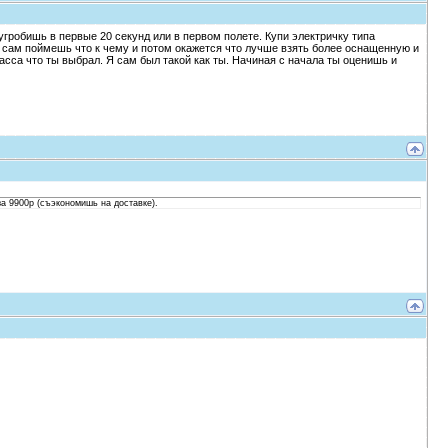
 угробишь в первые 20 секунд или в первом полете. Купи электричку типа
 сам поймешь что к чему и потом окажется что лучше взять более оснащенную и
сса что ты выбрал. Я сам был такой как ты. Начиная с начала ты оценишь и
 за 9900р (съэкономишь на доставке).