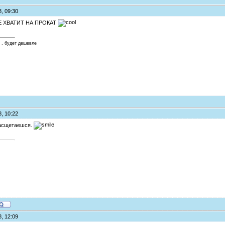
8, 09:30
 ХВАТИТ НА ПРОКАТ
 , будет дешевле
8, 10:22
расщетаешся.
8, 12:09