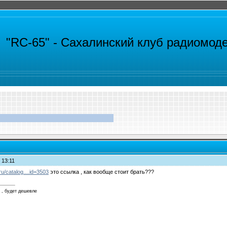
"RC-65" -
Сахалинский клуб радиомод
 13:11
u/catalog....id=3503
это ссылка , как вообще стоит брать???
 , будет дешевле