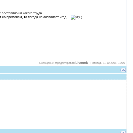
 составило ни какого труда.
 со временем, то погода не аозволяет и т.д....
)
Livenok
Сообщение отредактировал
-
Пятница, 31.10.2008, 10:00