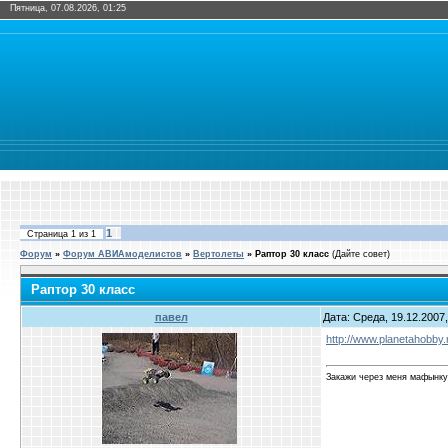
Пятница, 07.08.2026, 01:25
1
Страница
1
из
1
Форум
»
Форум АВИАмоделистов
»
Вертолеты
»
Раптор 30 класс
(Дайте совет)
Раптор 30 класс
павел
Дата: Среда, 19.12.2007,
http://www.planetahobby.r
Закажи через меня мафынку