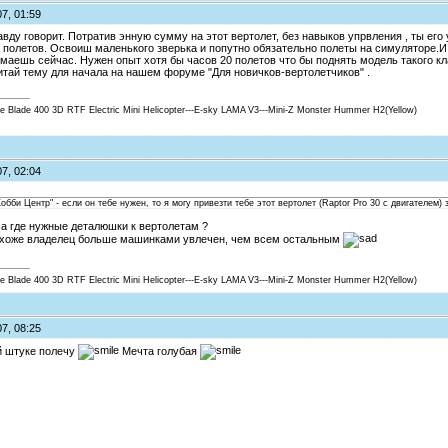
7, 01:59
вду говорит. Потратив энную сумму на этот вертолет, без навыков упрвления , ты его
р полетов. Освоиш маленького зверька и попутно обязательно полеты на симуляторе.И
аешь сейчас. Нужен опыт хотя бы часов 20 полетов что бы поднять модель такого кла
итай тему для начала на нашем форуме "Для новичков-вертолетчиков" .
ite Blade 400 3D RTF Electric Mini Helicopter---E-sky LAMA V3---Mini-Z Monster Hummer H2(Yellow)
7, 02:04
обби Центр" - если он тебе нужен, то я могу привезти тебе этот вертолет (Raptor Pro 30 с двигателем)
 а где нужные деталюшки к вертолетам ?
похоже владелец больше машинками увлечен, чем всем остальным
ite Blade 400 3D RTF Electric Mini Helicopter---E-sky LAMA V3---Mini-Z Monster Hummer H2(Yellow)
7, 08:25
ой штуке полечу
Мечта голубая