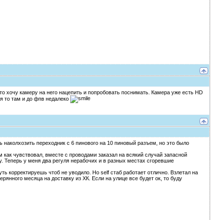
 то хочу камеру на него нацепить и попробовать поснимать. Камера уже есть HD
ся то там и до фпв недалеко
 наколхозить переходник с 6 пинового на 10 пиновый разъем, но это было
м как чувствовал, вместе с проводами заказал на всякий случай запасной
зу. Теперь у меня два регуля нерабочих и в разных местах сгоревшие
уть корректируешь чтоб не уводило. Но self стаб работает отлично. Взлетал на
рянного месяца на доставку из ХК. Если на улице все будет ок, то буду