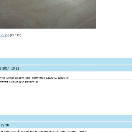
29.jpg
(25.5 Kb)
7.2014, 10:21
руют, может из двух один получится сделать, запасной
кажет спеца для ремонта.
 22:36
в отпуске. Выкладываю отрывками т.к. всю запись долго: