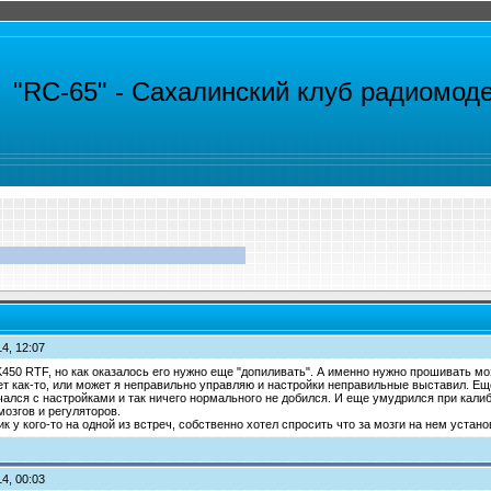
"RC-65" -
Сахалинский клуб радиомод
4, 12:07
50 RTF, но как оказалось его нужно еще "допиливать". А именно нужно прошивать мозг
ет как-то, или может я неправильно управляю и настройки неправильные выставил. Е
ался с настройками и так ничего нормального не добился. И еще умудрился при калибр
озгов и регуляторов.
ик у кого-то на одной из встреч, собственно хотел спросить что за мозги на нем устано
4, 00:03