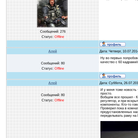
Сообщений:
276
Статус:
Offline
Алей
Дата: Четверг, 10.07.201
Ну во первых попробова
качество с 60 кадрами/
Сообщений:
80
Статус:
Offline
Алей
Дата: Суббота, 26.07.201
И у меня тоже новость 
просто.
Сообщений:
80
Вобщем все прошил - КК
Статус:
Offline
регулятор, и при вскры
компоненты. Кто-то гов
Проверил пока в комнат
предустановленных наст
переделывать раму на 