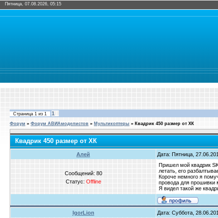
Пятница, 07.08.2026, 05:15
1
Страница
1
из
1
Форум
»
Форум АВИАмоделистов
»
Мультикоптеры
»
Квадрик 450 размер от ХК
Квадрик 450 размер от ХК
Алей
Дата: Пятница, 27.06.201
Пришел мой квадрик SK4
летать, его разбалтыва
Сообщений:
80
Короче немного я помуч
Статус:
Offline
провода для прошивки м
Я видел такой же квадр
IgorLion
Дата: Суббота, 28.06.201