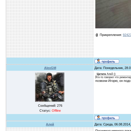
Прикрепления:
92427
AlexGM
Дата: Понедельник, 28.0
Цитата
Алей
(
)
Кто-то говорил что ремонти
позвони Игорю, он подс
Сообщений:
276
Статус:
Offline
Алей
Дата: Среда, 06.08.2014,
Поснимал немного пока 