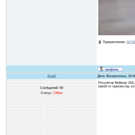
Прикрепления:
46768
Алей
Дата: Воскресенье, 29.0
Регулятор Multistar 20
какой-то транзистор, к
Сообщений:
80
Статус:
Offline