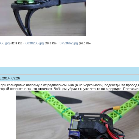
56.jpg
·
6830235.jpg
·
3753662.jpg
(42.9 Kb)
(48.8 Kb)
(26.5 Kb)
6.2014, 09:26
A, при калибровке напрямую от радиоприемника (а не через мозги) подсоединял провод 
оторый непонятно за что отвечает. Вобщем убрал т.к. уже что-то не в порядке. Постав