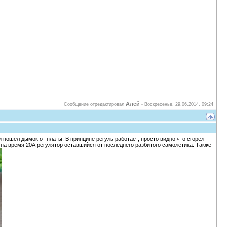
Алей
Сообщение отредактировал
-
Воскресенье, 29.06.2014, 09:24
и пошел дымок от платы. В принципе регуль работает, просто видно что сгорел
ил на время 20А регулятор оставшийся от последнего разбитого самолетика. Также