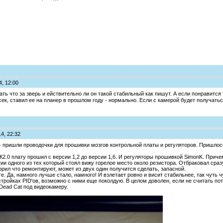
4, 12:00
ть что за зверь и ействительно ли он такой стабильный как пишут. А если понравится
сек, ставил ее на планер в прошлом году - нормально. Если с камерой будет получать
4, 22:32
- пришли проводочки для прошивки мозгов контрольной платы и регуляторов. Пришлось
2.0 плату прошил с версии 1,2 до версии 1,6. И регуляторы прошивкой SimonK. Приче
тии одного из тех который стоял вижу горелое место около резистора. Отбраковал сра
орил что ремонтируют, может из двух один получится сделать, запасной.
е. Да, намного лучше стало, намного! И взлетает ровно и висит стабильнее, так чуть ч
ройках PID'ов, возможно с ними еще поколдую. В целом доволен, если не считать поте
Dead Cat под видеокамеру.