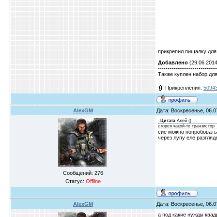
прикрепил пищалку для
Добавлено
(29.06.2014
------------------------------
Также куплен набор для
Прикрепления:
50943
AlexGM
Дата: Воскресенье, 06.0
Цитата
Алей
(
)
сгорел какой-то транзистор
сие можно попробовать 
через лупу еле разгляд
Сообщений:
276
Статус:
Offline
AlexGM
Дата: Воскресенье, 06.0
а под какие нужды квад