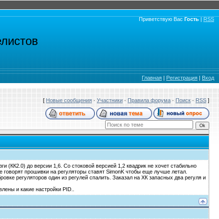
Приветствую Вас
Гость
|
RSS
елистов
Главная
|
Регистрация
|
Вход
[
Новые сообщения
·
Участники
·
Правила форума
·
Поиск
·
RSS
]
и (КК2.0) до версии 1,6. Со стоковой версией 1,2 квадрик не хочет стабильно
ще говорят прошивки на регуляторы ставят SimonK чтобы еще лучше летал.
овке регуляторов один из регулей спалить. Заказал на ХК запасных два регуля и
влены и какие настройки PID..