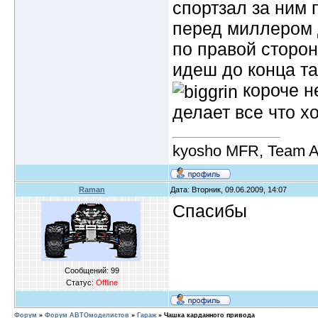
спортзал за ним
перед миллером д
по правой сторон
идеш до конца та
короче н
делает все что х
kyosho MFR, Team A
Raman
Дата: Вторник, 09.06.2009, 14:07
Спасибы
Сообщений:
99
Статус:
Offline
Форум
»
Форум АВТОмоделистов
»
Гараж
»
Чашка карданного привода