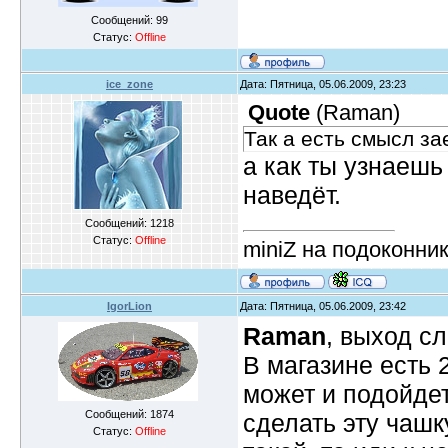
Сообщений:
99
Статус:
Offline
ice_zone
Дата: Пятница, 05.06.2009, 23:23
Quote
(
Raman
)
Так а есть смысл за
а как ты узнаешь
наведёт.
Сообщений:
1218
Статус:
Offline
miniZ на подоконни
IgorLion
Дата: Пятница, 05.06.2009, 23:42
Raman
, выход с
В магазине есть 2
может и подойдет
Сообщений:
1874
сделать эту чашк
Статус:
Offline