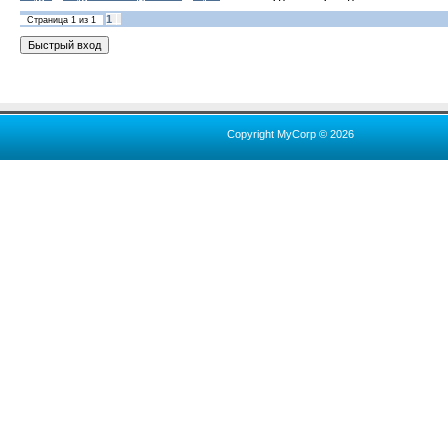
1
Страница
1
из
1
Copyright MyCorp © 2026