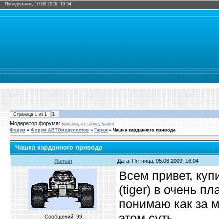
Понедельник, 10.08.2026, 19:54
1
Страница
1
из
1
Модератор форума:
,
,
IgorLion
ice_zone
павел
Форум
»
Форум АВТОмоделистов
»
Гараж
»
Чашка карданного привода
Чашка карданного привода
Raman
Дата: Пятница, 05.06.2009, 16:04
Всем привет, куп
(tiger) в очень п
понимаю как за м
этом суть.
Сообщений:
99