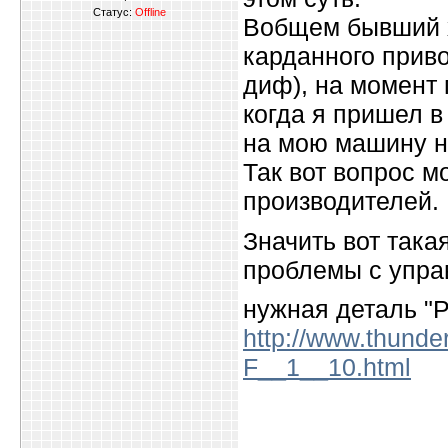
Статус:
Offline
Вобщем бывший х
карданного приво
диф), на момент 
когда я пришел в
на мою машину н
Так вот вопрос м
производителей.
Значить вот така
проблемы с упра
нужная деталь "
http://www.thunde
F__1__10.html