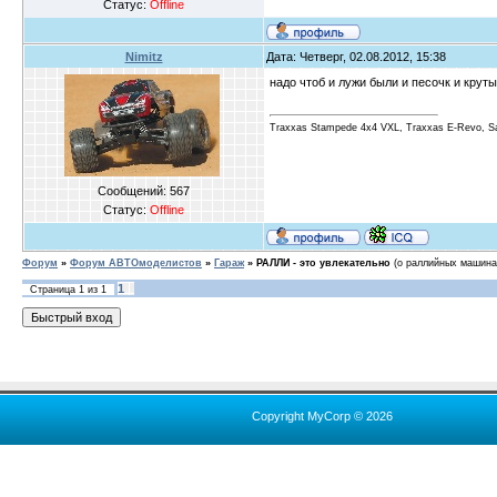
Статус:
Offline
Nimitz
Дата: Четверг, 02.08.2012, 15:38
надо чтоб и лужи были и песочк и круты
Traxxas Stampede 4x4 VXL, Traxxas E-Revo, S
Сообщений:
567
Статус:
Offline
Форум
»
Форум АВТОмоделистов
»
Гараж
»
РАЛЛИ - это увлекательно
(о раллийных машина
1
Страница
1
из
1
Copyright MyCorp © 2026