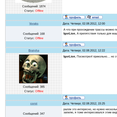
Сообщений:
1874
Статус:
Offline
Voraks
Дата: Четверг, 02.08.2012, 12:00
А что при прохождении трассы можно пи
IgorLion
, А препятствия только для ма
Сообщений:
168
Статус:
Offline
Bratyha
Дата: Четверг, 02.08.2012, 12:22
IgorLion
, Посмотрел! прикольно.... но э
Сообщений:
385
Статус:
Offline
corst
Дата: Четверг, 02.08.2012, 15:25
ралли это интересно, но нужно нескольк
запилю, я тоже интересовался этим вид
Сообщений:
347