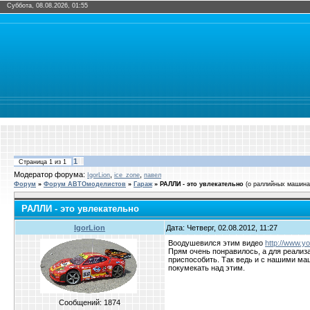
Суббота, 08.08.2026, 01:55
1
Страница
1
из
1
Модератор форума:
,
,
IgorLion
ice_zone
павел
Форум
»
Форум АВТОмоделистов
»
Гараж
»
РАЛЛИ - это увлекательно
(о раллийных машина
РАЛЛИ - это увлекательно
IgorLion
Дата: Четверг, 02.08.2012, 11:27
Воодушевился этим видео
http://www.y
Прям очень понравилось, а для реализ
приспособить. Так ведь и с нашими ма
покумекать над этим.
Сообщений:
1874