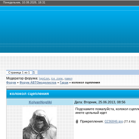
Понедельник, 10.08.2026, 18:31
1
Страница
1
из
1
Модератор форума:
,
,
IgorLion
ice_zone
павел
Форум
»
Форум АВТОмоделистов
»
Гараж
»
колокол сцепления
колокол сцепления
KolyanNogliki
Дата: Вторник, 25.06.2013, 08:56
Подскажите пожалуйста, колокол сцепле
инете цельный идет
Прикрепления:
0236846.jpg
(77.4 Kb)