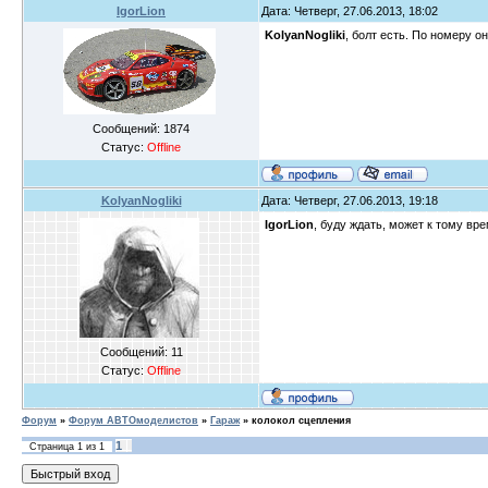
IgorLion
Дата: Четверг, 27.06.2013, 18:02
KolyanNogliki
, болт есть. По номеру о
Сообщений:
1874
Статус:
Offline
KolyanNogliki
Дата: Четверг, 27.06.2013, 19:18
IgorLion
, буду ждать, может к тому вр
Сообщений:
11
Статус:
Offline
Форум
»
Форум АВТОмоделистов
»
Гараж
»
колокол сцепления
1
Страница
1
из
1