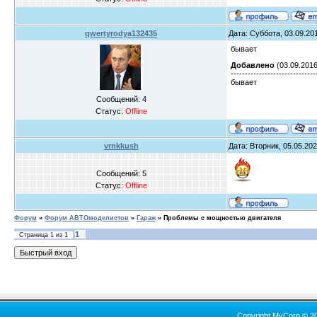
qwertyrodya132435
Дата: Суббота, 03.09.201
бывает
Добавлено
(03.09.2016
------------------------------
бывает
Сообщений:
4
Статус:
Offline
vrnkkush
Дата: Вторник, 05.05.202
Сообщений:
5
Статус:
Offline
Форум
»
Форум АВТОмоделистов
»
Гараж
»
Проблемы с мощностью двигателя
1
Страница
1
из
1
Copyright MyCorp © 2