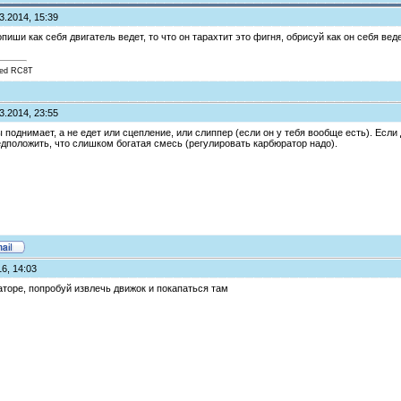
3.2014, 15:39
опиши как себя двигатель ведет, то что он тарахтит это фигня, обрисуй как он себя вед
ted RC8T
3.2014, 23:55
ы поднимает, а не едет или сцепление, или слиппер (если он у тебя вообще есть). Если
едположить, что слишком богатая смесь (регулировать карбюратор надо).
6, 14:03
торе, попробуй извлечь движок и покапаться там