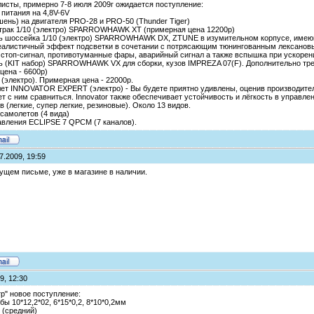
сты, примерно 7-8 июля 2009г ожидается поступление:
 питания на 4,8V-6V
шень) на двигателя PRO-28 и PRO-50 (Thunder Tiger)
-трак 1/10 (электро) SPARROWHAWK XT (примерная цена 12200р)
 шоссейка 1/10 (электро) SPARROWHAWK DX, ZTUNE в изумительном корпусе, имеюще
еалистичный эффект подсветки в сочетании с потрясающим тюнингованным лексановы
, стоп-сигнал, противотуманные фары, аварийный сигнал а также вспышка при ускорен
 (KIT набор) SPARROWHAWK VX для сборки, кузов IMPREZA 07(F). Дополнительно требу
цена - 6600р)
 (электро). Примерная цена - 22000р.
ет INNOVATOR EXPERT (электро) - Вы будете приятно удивлены, оценив производительн
 с ним сравниться. Innovator также обеспечивает устойчивость и лёгкость в управлен
в (легкие, супер легкие, резиновые). Около 13 видов.
 самолетов (4 вида)
авления ECLIPSE 7 QPCM (7 каналов).
7.2009, 19:59
ущем письме, уже в магазине в наличии.
9, 12:30
р" новое поступление:
ы 10*12,2*02, 6*15*0,2, 8*10*0,2мм
 (средний)