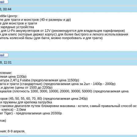
8, 00:44
обби Центр:
ine для трагги и монстров (40-е размеры и др)
 для монстров и трагги
и зарядные устройства
 для Li-Po аккумуляторов от 12V (рекомендуется для владельцев паркфлаеров)
 для клипс (которые держат корпус) для более быстрого и легкого использования
итель колесной базы (для багги, можно попробовать и для трагги)
8, 11:01
пление:
аемая цена 1100р)
атура 2,4ГЦ Futaba (предполагаемая цена 11500р)
агга и трагги (стандартные) (предполагаемая цена за 2шт - 1400р - 2000р)
 и другие (цены от 1500 до 2200р)
иалов (плотность 1000, 3000, 10000, 20000, 30000, 50000) (предполагаемая цена
ров (45, 50, 55, 60, 70, 80) (предполагаемая цена 240р)
 и пружины для крепежа патрубка
 остановки двигателя путем блокировки маховика - кстати, самый правильный способ ос
- клипса) - 2,0мм
er Tiger) - предполагаемая цена 20300р
тов)
ия: 8-9 апреля.