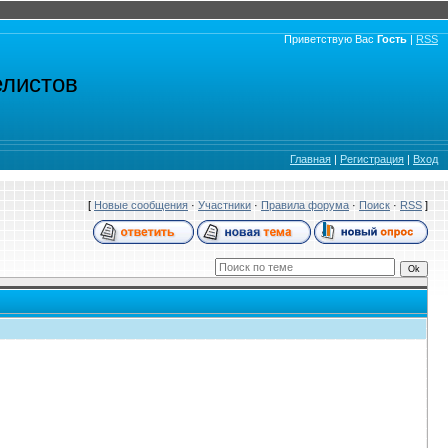
Приветствую Вас
Гость
|
RSS
елистов
Главная
|
Регистрация
|
Вход
[
Новые сообщения
·
Участники
·
Правила форума
·
Поиск
·
RSS
]