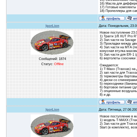
16) Масла для диффере
17) Готовые комплекты
18) Пропеллеры для са
IgorLion
Дата: Понедельник, 23.0
Новое поступление 23.
1) Трагги 1/8 XUT Pro 
2) Зап.части на Savag
3) Прокладки между дви
4) Зап.части на МТА (
конусная втулка махови
5) Зап.части для ER-1 
6) вертолеты соосники з
Сообщений:
1874
Статус:
Offline
Ожидаются:
1) T-Maxx (Traxxas) на
2) зап.части для Traxxa
3) термометры бортов
4) диски со спиннерами
5) переходники (бананы
6) бортовое питание (д
7) опционные воздушн
8) и др.
IgorLion
Дата: Пятница, 27.06.200
Новое поступление в ма
1) модель T-MAXX (Tra
2) Зап.части для Traxx
Start (в комплекте), во