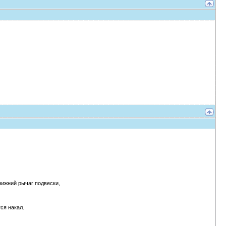
нижний рычаг подвески,
ся накал.