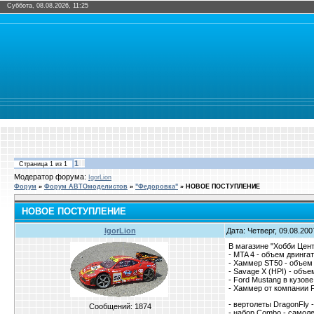
Суббота, 08.08.2026, 11:25
1
Страница
1
из
1
Модератор форума:
IgorLion
Форум
»
Форум АВТОмоделистов
»
"Федоровка"
»
НОВОЕ ПОСТУПЛЕНИЕ
НОВОЕ ПОСТУПЛЕНИЕ
IgorLion
Дата: Четверг, 09.08.200
В магазине "Хобби Цент
- MTA 4 - объем двингат
- Хаммер ST50 - объем 
- Savage X (HPI) - объе
- Ford Mustang в кузове
- Хаммер от компании F
- вертолеты DragonFly
Сообщений:
1874
- набор Combo - самоле