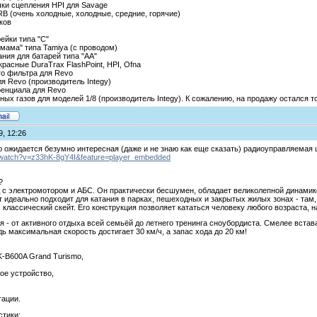
ки сцепления HPI для Savage
RB (очень холодные, холодные, средние, горячие)
ков
рейки типа "С"
 "мама" типа Tamiya (c проводом)
ания для батарей типа "АА"
асные DuraTrax FlashPoint, HPI, Ofna
го фильтра для Revo
я Revo (производитель Integy)
ренциала для Revo
ых газов для моделей 1/8 (производитель Integy). К сожалению, на продажу остался то
9, 12:26
 ожидается безумно интересная (даже и не знаю как еще сказать) радиоуправляемая ш
/watch?v=z33hK-8gY4I&feature=player_embedded
?
 с электромотором и АБС. Он практически бесшумен, обладает великолепной динамик
т идеально подходит для катания в парках, пешеходных и закрытых жилых зонах - там
 классический скейт. Его конструкция позволяет кататься человеку любого возраста, на
я - от активного отдыха всей семьёй до летнего тренинга сноубордиста. Смелее вста
ь максимальная скорость достигает 30 км/ч, а запас хода до 20 км!
K-B600A Grand Turismo,
ое устройство,
тации.
стики: