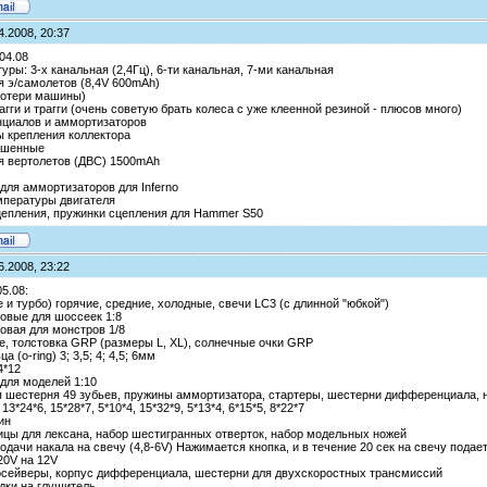
4.2008, 20:37
04.08
уры: 3-х канальная (2,4Гц), 6-ти канальная, 7-ми канальная
я э/самолетов (8,4V 600mAh)
 потери машины)
багги и трагги (очень советую брать колеса с уже клеенной резиной - плюсов много)
нциалов и аммортизаторов
ы крепления коллектора
рашенные
ля вертолетов (ДВС) 1500mAh
для аммортизаторов для Inferno
емпературы двигателя
сцепления, пружинки сцепления для Hammer S50
6.2008, 23:22
5.08:
и турбо) горячие, средние, холодные, свечи LC3 (с длинной "юбкой")
овые для шоссеек 1:8
овая для монстров 1/8
ne, толстовка GRP (размеры L, XL), солнечные очки GRP
 (o-ring) 3; 3,5; 4; 4,5; 6мм
4*12
для моделей 1:10
я шестерня 49 зубьев, пружины аммортизатора, стартеры, шестерни дифференциала, 
3*24*6, 15*28*7, 5*10*4, 15*32*9, 5*13*4, 6*15*5, 8*22*7
ин
ицы для лексана, набор шестигранных отверток, набор модельных ножей
одачи накала на свечу (4,8-6V) Нажимается кнопка, и в течение 20 сек на свечу подает
20V на 12V
осейверы, корпус дифференциала, шестерни для двухскоростных трансмиссий
дки на глушитель