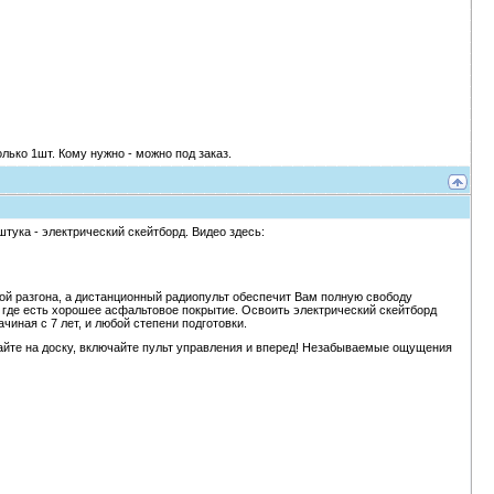
лько 1шт. Кому нужно - можно под заказ.
тука - электрический скейтборд. Видео здесь:
ой разгона, а дистанционный радиопульт обеспечит Вам полную свободу
, где есть хорошее асфальтовое покрытие. Освоить электрический скейтборд
чиная с 7 лет, и любой степени подготовки.
вайте на доску, включайте пульт управления и вперед! Незабываемые ощущения