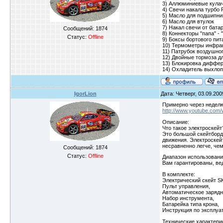
3) Аллюминиевые кулач
4) Свечи накала турбо 
5) Масло для подшипни
6) Масло для втулок
7) Накал свечи от бата
Сообщений:
1874
8) Коннекторы "папа" -
Статус:
Offline
9) Боксы бортового пит
10) Термометры инфракр
11) Патрубок воздушно
12) Двойные тормоза дл
13) Блокировка диффе
14) Охладитель выхлопн
IgorLion
Дата: Четверг, 03.09.200
Примерно через неделю
http://www.youtube.com
Описание:
Что такое электроскейт
Это большой скейтборд
движения. Электроскей
несравненно легче, чем
Сообщений:
1874
Статус:
Offline
Диапазон использовани
Вам гарантированы, вед
В комплекте:
Электрический скейт S
Пульт управления,
Автоматическое зарядн
Набор инструмента,
Батарейка типа крона,
Инструкция по эксплуа
Технические характери