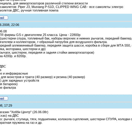
нциала, для аммортизаторов различной степени вязкости
 самолетов: Piper J3, Mustang P-51D, CLIPPED WING CAB - все самолеты электро
молетов ДВС, ручная топливная помпа
6.2008, 22:06
06.08
RTR фирмы GS с двигателем 25 класса. Цена - 22800р
e (шестерни спура, топливный бак, наборы верхних и нижних рычагов, передний бамп
гателем и коллектором, г-образный патрубок для воздушного фильтра.
передний аллюминивый бампер, передняя защита шасси, коробка в сборе для МТА S50, 
ка, моторама, шестерни и др)
(рычаги, шестерни, передняя и задняя стойки аммортизаторов)
а 4200р. и 8200р.
 ДВС
s
ые и инфракрасные
 для монстров и трагги (40 размер) и резина (40 размер)
) для зарядных устройств
ля батареек)
ые фильтра
8, 17:29
газин "Хобби Центр" (26.06.08г)
xxas) на ДВС
as: рычаги, ступица, тяги, подшипники, колокола сцепления, шестерни СПУРА, колодки 
звратная пружина на газ и др.