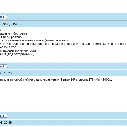
6.2008, 21:30
):
расные и бортовые
 (40-ой размер)
и: шоссейные и по бездорожью (можно по снегу)
.части на Savage: основа переднего бампера, дополнительная "примочка" для остонов
ые фильтра
ля зарядки аккумуляторов
ания (под батарейки АА)
9, 15:29
во для автомобилей на радиоуправлении. Нитро 16%, масла 17%. 4л - 2000р.
9, 23:39