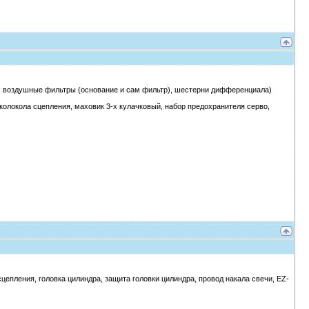
ер, воздушные фильтры (основание и сам фильтр), шестерни дифференциала)
колокола сцепления, маховик 3-х кулачковый, набор предохранителя серво,
сцепления, головка цилиндра, защита головки цилиндра, провод накала свечи, EZ-