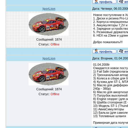
IgorLion
Дата: Четверг, 06.03.200
Новое поступление в Х
1. Диски и резина Pro-L
2. Корпуса некрашенные
3. Аккумуляторы 7,2V 
4. Зарядное устройство
5. Резиновые держатели
6. HEX на 23мм и удлин
Сообщений:
1874
Добро пожаловать!!!
Статус:
Offline
IgorLion
Дата: Вторник, 01.04.200
01.04.2008г
Ожидается новое посту
1) Fail Safe (предполаг
2) Трехканальная аппар
3) Колеса в сборе для б
4) Кузова для ST-1, MTA
5) Масло для дифференц
240р - 380р)
Сообщений:
1874
6) Масло для амортизато
Статус:
Offline
7) Патрубок выхлопной
8) Engine stopper (для
9) Шайба стопорная (Е 
10) Модель ST-1 (Thund
11) АвиаСимуляторы
12) Бальза (для самоле
13) Топливные шланги
Примерная дата получен