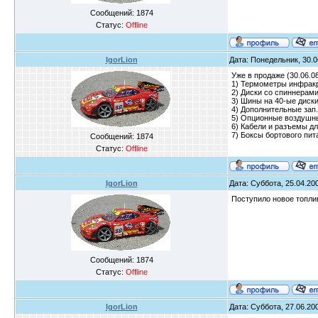
Сообщений:
1874
Статус:
Offline
IgorLion
Дата: Понедельник, 30.0
Уже в продаже (30.06.08
1) Термометры инфрак
2) Диски со спиннерами
3) Шины на 40-ые диск
4) Дополнительные зап
5) Опционные воздушн
6) Кабели и разъемы д
7) Боксы бортового пит
Сообщений:
1874
Статус:
Offline
IgorLion
Дата: Суббота, 25.04.200
Поступило новое топли
Сообщений:
1874
Статус:
Offline
IgorLion
Дата: Суббота, 27.06.200