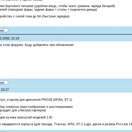
ики бортового питания (удобная вещь, чтобы знать уровень заряда батарей)
делей (передние фары, задние фары + стопы + подсветка днища)
ройство с силой тока до 5А (быстрая зарядка)
2.2008, 22:18
а этом форуме. Буду добавлять при обновлении
 20:27
тун, стартер для двигателя PRO28 (MTA4, ST-1)
бор отверток (крестообразные и шестигранники)
дхордят для электростартеров)
м
для кузова (масштаб моделей 1:8)
ожидаеются корпуса (для Savage, Traxxas, MTA, ST-1 и др), диски и резина Pro-Line (4