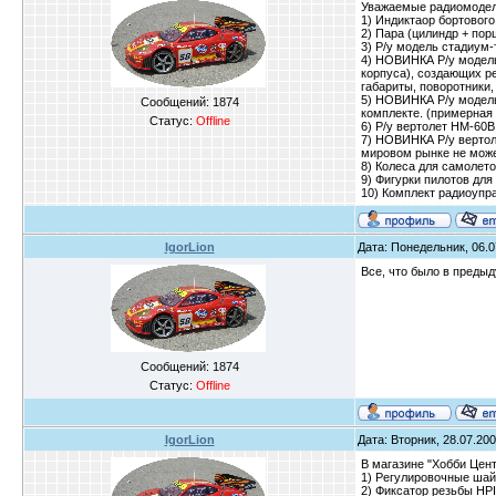
Уважаемые радиомодели
1) Индиктаор бортового
2) Пара (цилиндр + пор
3) Р/у модель стадиум
4) НОВИНКА Р/у модель
корпуса), создающих р
габариты, поворотники
5) НОВИНКА Р/у модель
Сообщений:
1874
комплекте. (примерная 
Статус:
Offline
6) Р/у вертолет HM-60B
7) НОВИНКА Р/у вертол
мировом рынке не может
8) Колеса для самолето
9) Фигурки пилотов для
10) Комплект радиоупр
IgorLion
Дата: Понедельник, 06.0
Все, что было в предыд
Сообщений:
1874
Статус:
Offline
IgorLion
Дата: Вторник, 28.07.200
В магазине "Хобби Цент
1) Регулировочные шайб
2) Фиксатор резьбы HPI