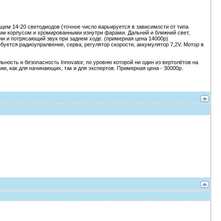
м 14-20 светодиодов (точное число варьируется в зависимости от типа
м корпусом и хромированными изнутри фарами. Дальний и ближний свет,
ии и потрясающий звук при заднем ходе. (примерная цена 14000р)
ется радиоупралвение, серва, регулятор скорости, аккумулятор 7,2V. Мотор в
ость и безопасность Innovator, по уровню которой ни один из вертолётов на
ии, как для начинающих, так и для экспертов. Примерная цена - 30000р.