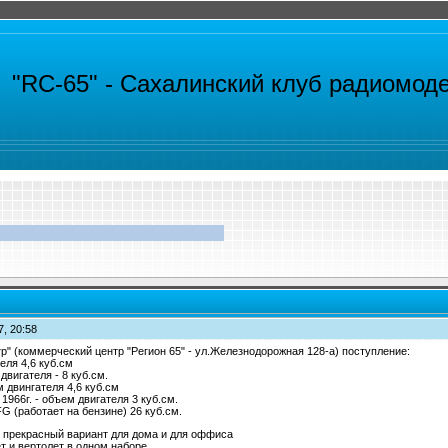
"RC-65" -
Сахалинский клуб радиомод
7, 20:58
р" (коммерческий центр "Регион 65" - ул.Железнодорожная 128-а) поступление:
еля 4,6 куб.см
двигателя - 8 куб.см.
м двингателя 4,6 куб.см
 1966г. - объем двигателя 3 куб.см.
G (работает на бензине) 26 куб.см.
 - прекрасный вариант для дома и для оффиса
т и вертолет в одном наборе