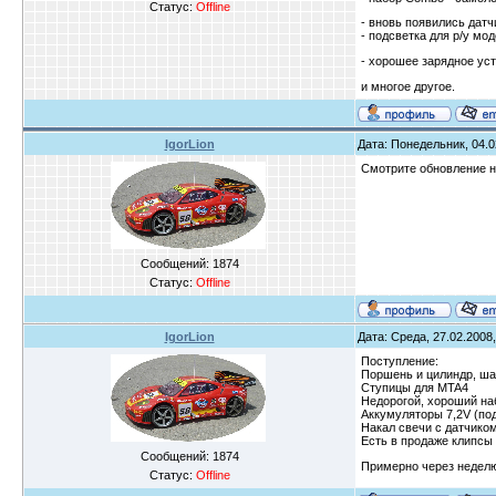
Статус:
Offline
- вновь появились датч
- подсветка для р/у мо
- хорошее зарядное уст
и многое другое.
IgorLion
Дата: Понедельник, 04.0
Смотрите обновление н
Сообщений:
1874
Статус:
Offline
IgorLion
Дата: Среда, 27.02.2008,
Поступление:
Поршень и цилиндр, ша
Ступицы для MTA4
Недорогой, хороший на
Аккумуляторы 7,2V (по
Накал свечи с датчико
Есть в продаже клипсы 
Сообщений:
1874
Примерно через неделю 
Статус:
Offline