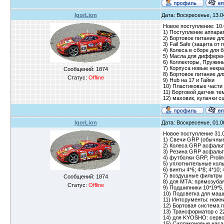
IgorLion
Дата: Воскресенье, 13.0
Новое поступление: 10.
1) Поступление аппарат
2) Бортовое питание дл
3) Fail Safe (защита от
4) Колеса в сборе для 
5) Масла для диффере
6) Коллекторы, Пружин
7) Корпуса новые нек
Сообщений:
1874
8) Бортовое питание д
Статус:
Offline
9) Hub на 17 и Гайки
10) Пластиковые части 
11) Бортовой датчик т
12) маховик, кулачки 
IgorLion
Дата: Воскресенье, 01.0
Новое поступление 31.0
1) Свечи GRP (обычные 
2) Колеса GRP асфальт
3) Резина GRP асфальт
4) футболки GRP, Proli
5) уплотнительные кольца
6) винты 4*6; 4*8; 4*10; 
7) воздушные фильтры 
Сообщений:
1874
8) для МТА: прямозуба
Статус:
Offline
9) Подшипники 10*19*5, 1
10) Подсветка для маш
11) Интсрументы: ножн
12) Бортовая система п
13) Трансформатор с 2
14) для KYOSHO: серв
15) Силликоновые наса