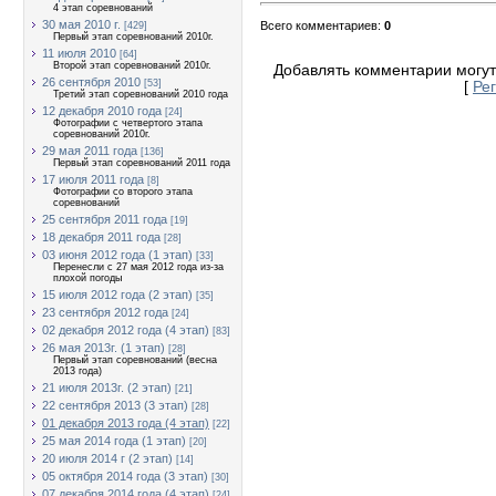
4 этап соревнований
30 мая 2010 г.
Всего комментариев
:
0
[429]
Первый этап соревнований 2010г.
11 июля 2010
[64]
Второй этап соревнований 2010г.
Добавлять комментарии могут
26 сентября 2010
[53]
[
Ре
Третий этап соревнований 2010 года
12 декабря 2010 года
[24]
Фотографии с четвертого этапа
соревнований 2010г.
29 мая 2011 года
[136]
Первый этап соревнований 2011 года
17 июля 2011 года
[8]
Фотографии со второго этапа
соревнований
25 сентября 2011 года
[19]
18 декабря 2011 года
[28]
03 июня 2012 года (1 этап)
[33]
Перенесли с 27 мая 2012 года из-за
плохой погоды
15 июля 2012 года (2 этап)
[35]
23 сентября 2012 года
[24]
02 декабря 2012 года (4 этап)
[83]
26 мая 2013г. (1 этап)
[28]
Первый этап соревнований (весна
2013 года)
21 июля 2013г. (2 этап)
[21]
22 сентября 2013 (3 этап)
[28]
01 декабря 2013 года (4 этап)
[22]
25 мая 2014 года (1 этап)
[20]
20 июля 2014 г (2 этап)
[14]
05 октября 2014 года (3 этап)
[30]
07 декабря 2014 года (4 этап)
[24]