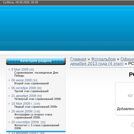
Суббота, 08.08.2026, 00:26
Главная
»
Фотоальбом
»
Офици
Категории раздела
декабря 2013 года (4 этап)
» PC
9 Мая 2008
[45]
Соревнования, посвященные Дню
P
Победы
06 июля 2008
[30]
Второй этап соревнований
05 октября 2008
[86]
Третий этап соревнований
21 декабря 2008
[58]
Четвертый этап соревнований 2008г
10 Мая 2009 г.
[106]
Первый этап соревнований 2009г.
Добавлен
1
26 июля 2009г
[146]
Фотографии со второго этапа
соревнований 2009г.
20 сентября 2009г.
[95]
Фотоотчет с 3 этапа соревнований
2009г
13 декабря 2009 г.
[93]