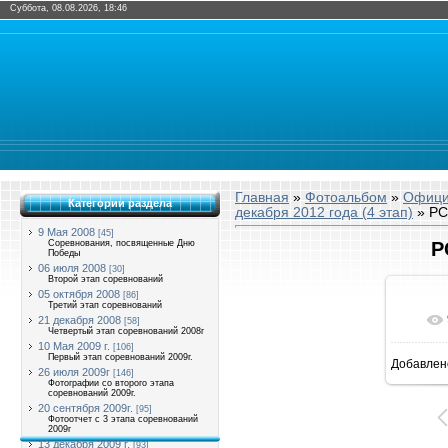
Суббота, 08.08.2026, 18:46
Главная
»
Фотоальбом
»
Офици
Категории раздела
декабря 2012 года (4 этап)
» PC
9 Мая 2008
[45]
Соревнования, посвященные Дню
P
Победы
06 июля 2008
[30]
Второй этап соревнований
05 октября 2008
[86]
Третий этап соревнований
21 декабря 2008
[58]
Четвертый этап соревнований 2008г
10 Мая 2009 г.
[106]
Первый этап соревнований 2009г.
Добавлен
8
26 июля 2009г
[146]
Фотографии со второго этапа
соревнований 2009г.
20 сентября 2009г.
[95]
Фотоотчет с 3 этапа соревнований
2009г
13 декабря 2009 г.
[93]