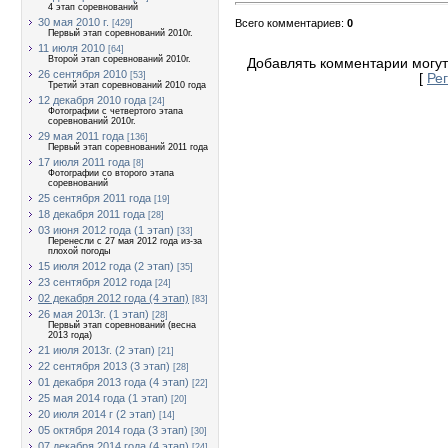
4 этап соревнований
30 мая 2010 г.
Всего комментариев
:
0
[429]
Первый этап соревнований 2010г.
11 июля 2010
[64]
Второй этап соревнований 2010г.
Добавлять комментарии могут
26 сентября 2010
[53]
[
Ре
Третий этап соревнований 2010 года
12 декабря 2010 года
[24]
Фотографии с четвертого этапа
соревнований 2010г.
29 мая 2011 года
[136]
Первый этап соревнований 2011 года
17 июля 2011 года
[8]
Фотографии со второго этапа
соревнований
25 сентября 2011 года
[19]
18 декабря 2011 года
[28]
03 июня 2012 года (1 этап)
[33]
Перенесли с 27 мая 2012 года из-за
плохой погоды
15 июля 2012 года (2 этап)
[35]
23 сентября 2012 года
[24]
02 декабря 2012 года (4 этап)
[83]
26 мая 2013г. (1 этап)
[28]
Первый этап соревнований (весна
2013 года)
21 июля 2013г. (2 этап)
[21]
22 сентября 2013 (3 этап)
[28]
01 декабря 2013 года (4 этап)
[22]
25 мая 2014 года (1 этап)
[20]
20 июля 2014 г (2 этап)
[14]
05 октября 2014 года (3 этап)
[30]
07 декабря 2014 года (4 этап)
[24]