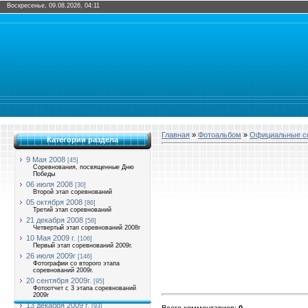
Воскресенье, 09.08.2026, 04:11
Главная
»
Фотоальбом
»
Официальные со
Категории раздела
9 Мая 2008
[45]
Соревнования, посвященные Дню
Победы
06 июля 2008
[30]
Второй этап соревнований
05 октября 2008
[86]
Третий этап соревнований
21 декабря 2008
[58]
Четвертый этап соревнований 2008г
10 Мая 2009 г.
[106]
Первый этап соревнований 2009г.
26 июля 2009г
[146]
Фотографии со второго этапа
соревнований 2009г.
20 сентября 2009г.
[95]
Фотоотчет с 3 этапа соревнований
2009г
13 декабря 2009 г.
[93]
Всего комментариев
:
0