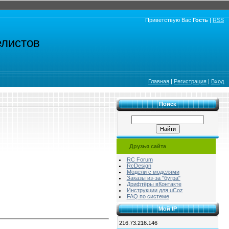
Приветствую Вас
Гость
|
RSS
елистов
Главная
|
Регистрация
|
Вход
Поиск
Друзья сайта
RC Forum
RcDesign
Модели с моделями
Заказы из-за "бугра"
Дрифтёры вКонтакте
Инструкции для uCoz
FAQ по системе
Мой IP
216.73.216.146