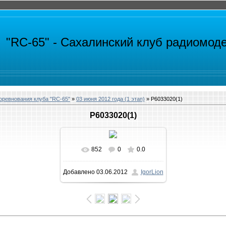
"RC-65" -
Сахалинский клуб радиомод
ревнования клуба "RC-65"
»
03 июня 2012 года (1 этап)
» P6033020(1)
P6033020(1)
852
0
0.0
В реальном размере
Добавлено
03.06.2012
IgorLion
1200x900
/ 237.8Kb