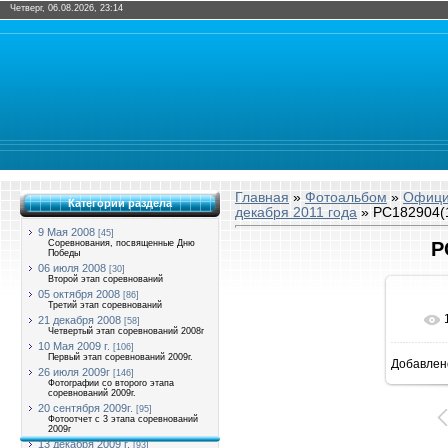
Четверг, 06.08.2026, 23:14
Главная
»
Фотоальбом
»
Офици
Категории раздела
декабря 2011 года
» PC182904(
9 Мая 2008
[45]
Соревнования, посвященные Дню
P
Победы
06 июля 2008
[30]
Второй этап соревнований
05 октября 2008
[86]
Третий этап соревнований
21 декабря 2008
[58]
Четвертый этап соревнований 2008г
10 Мая 2009 г.
[106]
Первый этап соревнований 2009г.
Добавлен
14
26 июля 2009г
[146]
Фотографии со второго этапа
соревнований 2009г.
20 сентября 2009г.
[95]
Фотоотчет с 3 этапа соревнований
2009г
13 декабря 2009 г.
[93]