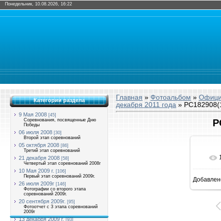
Понедельник, 10.08.2026, 16:22
Главная
»
Фотоальбом
»
Офици
Категории раздела
декабря 2011 года
» PC182908(
9 Мая 2008
[45]
Соревнования, посвященные Дню
P
Победы
06 июля 2008
[30]
Второй этап соревнований
05 октября 2008
[86]
Третий этап соревнований
21 декабря 2008
[58]
Четвертый этап соревнований 2008г
10 Мая 2009 г.
[106]
Первый этап соревнований 2009г.
Добавлен
14
26 июля 2009г
[146]
Фотографии со второго этапа
соревнований 2009г.
20 сентября 2009г.
[95]
Фотоотчет с 3 этапа соревнований
2009г
13 декабря 2009 г.
[93]