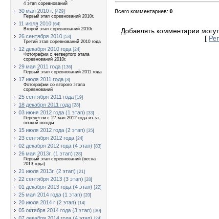
4 этап соревнований
30 мая 2010 г.
Всего комментариев
:
0
[429]
Первый этап соревнований 2010г.
11 июля 2010
[64]
Второй этап соревнований 2010г.
Добавлять комментарии могут
26 сентября 2010
[53]
[
Ре
Третий этап соревнований 2010 года
12 декабря 2010 года
[24]
Фотографии с четвертого этапа
соревнований 2010г.
29 мая 2011 года
[136]
Первый этап соревнований 2011 года
17 июля 2011 года
[8]
Фотографии со второго этапа
соревнований
25 сентября 2011 года
[19]
18 декабря 2011 года
[28]
03 июня 2012 года (1 этап)
[33]
Перенесли с 27 мая 2012 года из-за
плохой погоды
15 июля 2012 года (2 этап)
[35]
23 сентября 2012 года
[24]
02 декабря 2012 года (4 этап)
[83]
26 мая 2013г. (1 этап)
[28]
Первый этап соревнований (весна
2013 года)
21 июля 2013г. (2 этап)
[21]
22 сентября 2013 (3 этап)
[28]
01 декабря 2013 года (4 этап)
[22]
25 мая 2014 года (1 этап)
[20]
20 июля 2014 г (2 этап)
[14]
05 октября 2014 года (3 этап)
[30]
07 декабря 2014 года (4 этап)
[24]