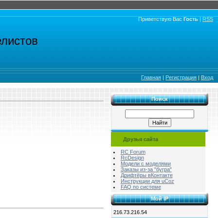
Приветствую Вас
Гость
|
RSS
елистов
Главная
|
Регистрация
|
Вход
Поиск
Друзья сайта
RC Forum
RcDesign
Модели с моделями
Заказы из-за "бугра"
Дрифтёры вКонтакте
Инструкции для uCoz
FAQ по системе
Мой IP
216.73.216.54