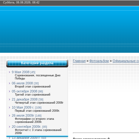
Суббота, 08.08.2026, 08:42
Главная
»
Фотоальбом
»
Официальные со
Категории раздела
9 Мая 2008
[45]
Соревнования, посвященные Дню
Победы
06 июля 2008
[30]
Второй этап соревнований
05 октября 2008
[86]
Третий этап соревнований
21 декабря 2008
[58]
Четвертый этап соревнований 2008г
10 Мая 2009 г.
[106]
Первый этап соревнований 2009г.
26 июля 2009г
[146]
Фотографии со второго этапа
соревнований 2009г.
20 сентября 2009г.
[95]
Фотоотчет с 3 этапа соревнований
2009г
13 декабря 2009 г.
[93]
Всего комментариев
:
0