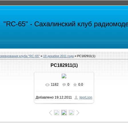
"RC-65" -
Сахалинский клуб радиомод
ревнования клуба "RC-65"
»
18 декабря 2011 года
» PC182911(1)
PC182911(1)
1182
0
0.0
В реальном размере
Добавлено
19.12.2011
IgorLion
1400x1050
/ 260.5Kb