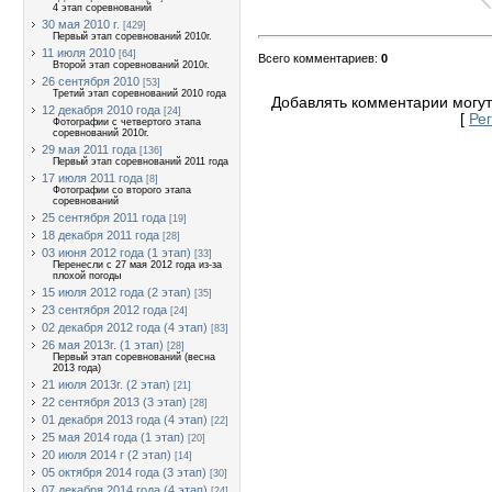
4 этап соревнований
30 мая 2010 г.
[429]
Первый этап соревнований 2010г.
11 июля 2010
[64]
Всего комментариев
:
0
Второй этап соревнований 2010г.
26 сентября 2010
[53]
Третий этап соревнований 2010 года
Добавлять комментарии могут
12 декабря 2010 года
[24]
[
Ре
Фотографии с четвертого этапа
соревнований 2010г.
29 мая 2011 года
[136]
Первый этап соревнований 2011 года
17 июля 2011 года
[8]
Фотографии со второго этапа
соревнований
25 сентября 2011 года
[19]
18 декабря 2011 года
[28]
03 июня 2012 года (1 этап)
[33]
Перенесли с 27 мая 2012 года из-за
плохой погоды
15 июля 2012 года (2 этап)
[35]
23 сентября 2012 года
[24]
02 декабря 2012 года (4 этап)
[83]
26 мая 2013г. (1 этап)
[28]
Первый этап соревнований (весна
2013 года)
21 июля 2013г. (2 этап)
[21]
22 сентября 2013 (3 этап)
[28]
01 декабря 2013 года (4 этап)
[22]
25 мая 2014 года (1 этап)
[20]
20 июля 2014 г (2 этап)
[14]
05 октября 2014 года (3 этап)
[30]
07 декабря 2014 года (4 этап)
[24]