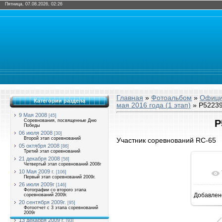
Пятница, 07.08.2026, 02:26
Главная
»
Фотоальбом
»
Офици
Категории раздела
мая 2016 года (1 этап)
» P52239
9 Мая 2008
[45]
Соревнования, посвященные Дню
P
Победы
06 июля 2008
[30]
Второй этап соревнований
Участник соревнований RC-65
05 октября 2008
[86]
Третий этап соревнований
21 декабря 2008
[58]
Четвертый этап соревнований 2008г
10 Мая 2009 г.
[106]
Первый этап соревнований 2009г.
26 июля 2009г
[146]
Фотографии со второго этапа
Добавлен
соревнований 2009г.
14
20 сентября 2009г.
[95]
Фотоотчет с 3 этапа соревнований
2009г
13 декабря 2009 г.
[93]