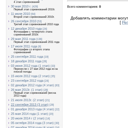
4 этап соревнований
30 мая 2010 г.
Всего комментариев
:
0
[429]
Первый этап соревнований 2010г.
11 июля 2010
[64]
Второй этап соревнований 2010г.
Добавлять комментарии могут
26 сентября 2010
[53]
[
Ре
Третий этап соревнований 2010 года
12 декабря 2010 года
[24]
Фотографии с четвертого этапа
соревнований 2010г.
29 мая 2011 года
[136]
Первый этап соревнований 2011 года
17 июля 2011 года
[8]
Фотографии со второго этапа
соревнований
25 сентября 2011 года
[19]
18 декабря 2011 года
[28]
03 июня 2012 года (1 этап)
[33]
Перенесли с 27 мая 2012 года из-за
плохой погоды
15 июля 2012 года (2 этап)
[35]
23 сентября 2012 года
[24]
02 декабря 2012 года (4 этап)
[83]
26 мая 2013г. (1 этап)
[28]
Первый этап соревнований (весна
2013 года)
21 июля 2013г. (2 этап)
[21]
22 сентября 2013 (3 этап)
[28]
01 декабря 2013 года (4 этап)
[22]
25 мая 2014 года (1 этап)
[20]
20 июля 2014 г (2 этап)
[14]
05 октября 2014 года (3 этап)
[30]
07 декабря 2014 года (4 этап)
[24]