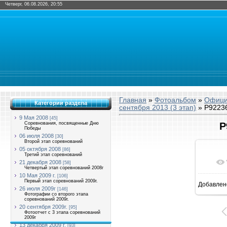
Четверг, 06.08.2026, 20:55
Главная
»
Фотоальбом
»
Офици
Категории раздела
сентября 2013 (3 этап)
» P92236
9 Мая 2008
[45]
Соревнования, посвященные Дню
P
Победы
06 июля 2008
[30]
Второй этап соревнований
05 октября 2008
[86]
Третий этап соревнований
21 декабря 2008
[58]
Четвертый этап соревнований 2008г
10 Мая 2009 г.
[106]
Первый этап соревнований 2009г.
Добавлен
1
26 июля 2009г
[146]
Фотографии со второго этапа
соревнований 2009г.
20 сентября 2009г.
[95]
Фотоотчет с 3 этапа соревнований
2009г
13 декабря 2009 г.
[93]