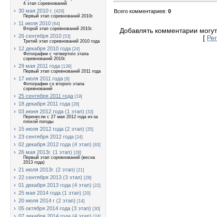
4 этап соревнований
30 мая 2010 г.
Всего комментариев
:
0
[429]
Первый этап соревнований 2010г.
11 июля 2010
[64]
Второй этап соревнований 2010г.
Добавлять комментарии могут
26 сентября 2010
[53]
[
Ре
Третий этап соревнований 2010 года
12 декабря 2010 года
[24]
Фотографии с четвертого этапа
соревнований 2010г.
29 мая 2011 года
[136]
Первый этап соревнований 2011 года
17 июля 2011 года
[8]
Фотографии со второго этапа
соревнований
25 сентября 2011 года
[19]
18 декабря 2011 года
[28]
03 июня 2012 года (1 этап)
[33]
Перенесли с 27 мая 2012 года из-за
плохой погоды
15 июля 2012 года (2 этап)
[35]
23 сентября 2012 года
[24]
02 декабря 2012 года (4 этап)
[83]
26 мая 2013г. (1 этап)
[28]
Первый этап соревнований (весна
2013 года)
21 июля 2013г. (2 этап)
[21]
22 сентября 2013 (3 этап)
[28]
01 декабря 2013 года (4 этап)
[22]
25 мая 2014 года (1 этап)
[20]
20 июля 2014 г (2 этап)
[14]
05 октября 2014 года (3 этап)
[30]
07 декабря 2014 года (4 этап)
[24]