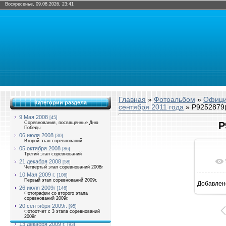
Воскресенье, 09.08.2026, 23:41
Главная
»
Фотоальбом
»
Офици
Категории раздела
сентября 2011 года
» P9252879(
9 Мая 2008
[45]
Соревнования, посвященные Дню
P
Победы
06 июля 2008
[30]
Второй этап соревнований
05 октября 2008
[86]
Третий этап соревнований
21 декабря 2008
[58]
Четвертый этап соревнований 2008г
10 Мая 2009 г.
[106]
Первый этап соревнований 2009г.
Добавлен
8
26 июля 2009г
[146]
Фотографии со второго этапа
соревнований 2009г.
20 сентября 2009г.
[95]
Фотоотчет с 3 этапа соревнований
2009г
13 декабря 2009 г.
[93]