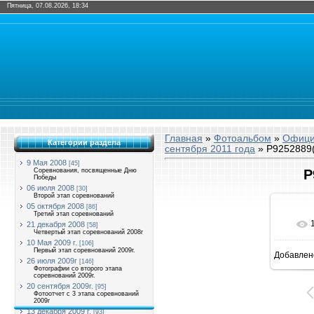
Пятница, 07.08.2026, 18:34
Главная
»
Фотоальбом
»
Офици
Категории раздела
сентября 2011 года
» P9252889(
9 Мая 2008
[45]
Соревнования, посвященные Дню
P
Победы
06 июля 2008
[30]
Второй этап соревнований
05 октября 2008
[86]
Третий этап соревнований
21 декабря 2008
[58]
Четвертый этап соревнований 2008г
10 Мая 2009 г.
[106]
Первый этап соревнований 2009г.
Добавлен
8
26 июля 2009г
[146]
Фотографии со второго этапа
соревнований 2009г.
20 сентября 2009г.
[95]
Фотоотчет с 3 этапа соревнований
2009г
13 декабря 2009 г.
[93]