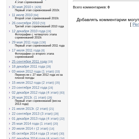
4 этап соревнований
30 мая 2010 г.
Всего комментариев
:
0
[429]
Первый этап соревнований 2010г.
11 июля 2010
[64]
Второй этап соревнований 2010г.
Добавлять комментарии могут
26 сентября 2010
[53]
[
Ре
Третий этап соревнований 2010 года
12 декабря 2010 года
[24]
Фотографии с четвертого этапа
соревнований 2010г.
29 мая 2011 года
[136]
Первый этап соревнований 2011 года
17 июля 2011 года
[8]
Фотографии со второго этапа
соревнований
25 сентября 2011 года
[19]
18 декабря 2011 года
[28]
03 июня 2012 года (1 этап)
[33]
Перенесли с 27 мая 2012 года из-за
плохой погоды
15 июля 2012 года (2 этап)
[35]
23 сентября 2012 года
[24]
02 декабря 2012 года (4 этап)
[83]
26 мая 2013г. (1 этап)
[28]
Первый этап соревнований (весна
2013 года)
21 июля 2013г. (2 этап)
[21]
22 сентября 2013 (3 этап)
[28]
01 декабря 2013 года (4 этап)
[22]
25 мая 2014 года (1 этап)
[20]
20 июля 2014 г (2 этап)
[14]
05 октября 2014 года (3 этап)
[30]
07 декабря 2014 года (4 этап)
[24]