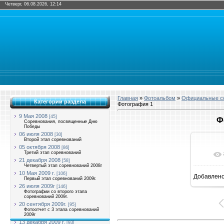
Четверг, 06.08.2026, 12:14
Главная
»
Фотоальбом
»
Официальные со
Категории раздела
Фотография 1
9 Мая 2008
[45]
Ф
Соревнования, посвященные Дню
Победы
06 июля 2008
[30]
Второй этап соревнований
05 октября 2008
[86]
Третий этап соревнований
21 декабря 2008
[58]
Четвертый этап соревнований 2008г
10 Мая 2009 г.
[106]
Добавлен
Первый этап соревнований 2009г.
16
26 июля 2009г
[146]
Фотографии со второго этапа
соревнований 2009г.
20 сентября 2009г.
[95]
Фотоотчет с 3 этапа соревнований
2009г
13 декабря 2009 г.
[93]