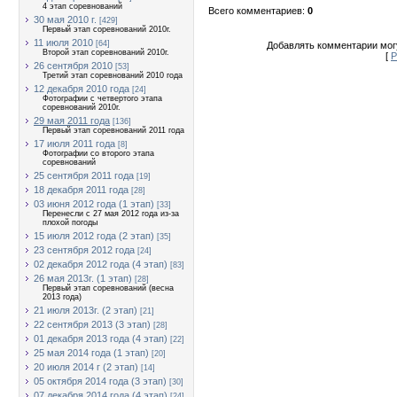
4 этап соревнований
Всего комментариев
:
0
30 мая 2010 г.
[429]
Первый этап соревнований 2010г.
11 июля 2010
[64]
Добавлять комментарии могу
Второй этап соревнований 2010г.
[
Р
26 сентября 2010
[53]
Третий этап соревнований 2010 года
12 декабря 2010 года
[24]
Фотографии с четвертого этапа
соревнований 2010г.
29 мая 2011 года
[136]
Первый этап соревнований 2011 года
17 июля 2011 года
[8]
Фотографии со второго этапа
соревнований
25 сентября 2011 года
[19]
18 декабря 2011 года
[28]
03 июня 2012 года (1 этап)
[33]
Перенесли с 27 мая 2012 года из-за
плохой погоды
15 июля 2012 года (2 этап)
[35]
23 сентября 2012 года
[24]
02 декабря 2012 года (4 этап)
[83]
26 мая 2013г. (1 этап)
[28]
Первый этап соревнований (весна
2013 года)
21 июля 2013г. (2 этап)
[21]
22 сентября 2013 (3 этап)
[28]
01 декабря 2013 года (4 этап)
[22]
25 мая 2014 года (1 этап)
[20]
20 июля 2014 г (2 этап)
[14]
05 октября 2014 года (3 этап)
[30]
07 декабря 2014 года (4 этап)
[24]