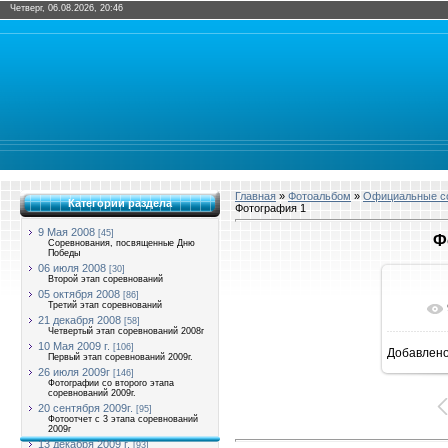
Четверг, 06.08.2026, 20:46
Главная
»
Фотоальбом
»
Официальные со
Категории раздела
Фотография 1
9 Мая 2008
[45]
Ф
Соревнования, посвященные Дню
Победы
06 июля 2008
[30]
Второй этап соревнований
05 октября 2008
[86]
Третий этап соревнований
21 декабря 2008
[58]
Четвертый этап соревнований 2008г
10 Мая 2009 г.
[106]
Добавлен
Первый этап соревнований 2009г.
16
26 июля 2009г
[146]
Фотографии со второго этапа
соревнований 2009г.
20 сентября 2009г.
[95]
Фотоотчет с 3 этапа соревнований
2009г
13 декабря 2009 г.
[93]