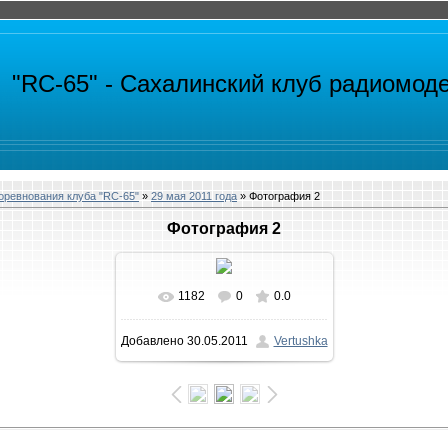
"RC-65" -
Сахалинский клуб радиомод
ревнования клуба "RC-65"
»
29 мая 2011 года
» Фотография 2
Фотография 2
1182
0
0.0
В реальном размере
Добавлено
30.05.2011
Vertushka
1600x1066
/ 165.8Kb