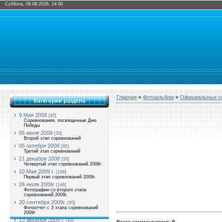
Суббота, 08.08.2026, 14:00
Главная
»
Фотоальбом
»
Официальные со
Категории раздела
9 Мая 2008
[45]
Соревнования, посвященные Дню
Победы
06 июля 2008
[30]
Второй этап соревнований
05 октября 2008
[86]
Третий этап соревнований
21 декабря 2008
[58]
Четвертый этап соревнований 2008г
10 Мая 2009 г.
[106]
Первый этап соревнований 2009г.
26 июля 2009г
[146]
Фотографии со второго этапа
соревнований 2009г.
20 сентября 2009г.
[95]
Фотоотчет с 3 этапа соревнований
2009г
13 декабря 2009 г.
[93]
Всего комментариев
:
0