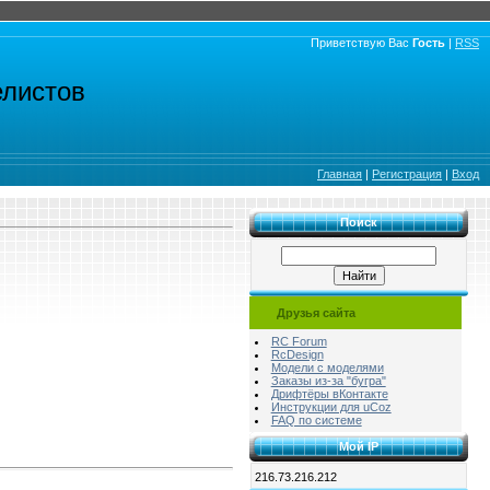
Приветствую Вас
Гость
|
RSS
елистов
Главная
|
Регистрация
|
Вход
Поиск
Друзья сайта
RC Forum
RcDesign
Модели с моделями
Заказы из-за "бугра"
Дрифтёры вКонтакте
Инструкции для uCoz
FAQ по системе
Мой IP
216.73.216.212