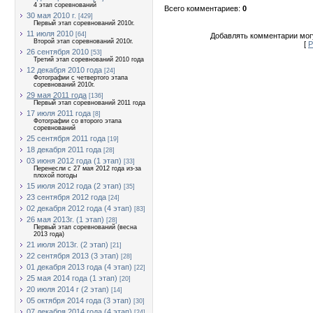
4 этап соревнований
Всего комментариев
:
0
30 мая 2010 г.
[429]
Первый этап соревнований 2010г.
11 июля 2010
[64]
Добавлять комментарии могу
Второй этап соревнований 2010г.
[
Р
26 сентября 2010
[53]
Третий этап соревнований 2010 года
12 декабря 2010 года
[24]
Фотографии с четвертого этапа
соревнований 2010г.
29 мая 2011 года
[136]
Первый этап соревнований 2011 года
17 июля 2011 года
[8]
Фотографии со второго этапа
соревнований
25 сентября 2011 года
[19]
18 декабря 2011 года
[28]
03 июня 2012 года (1 этап)
[33]
Перенесли с 27 мая 2012 года из-за
плохой погоды
15 июля 2012 года (2 этап)
[35]
23 сентября 2012 года
[24]
02 декабря 2012 года (4 этап)
[83]
26 мая 2013г. (1 этап)
[28]
Первый этап соревнований (весна
2013 года)
21 июля 2013г. (2 этап)
[21]
22 сентября 2013 (3 этап)
[28]
01 декабря 2013 года (4 этап)
[22]
25 мая 2014 года (1 этап)
[20]
20 июля 2014 г (2 этап)
[14]
05 октября 2014 года (3 этап)
[30]
07 декабря 2014 года (4 этап)
[24]