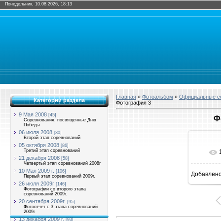
Понедельник, 10.08.2026, 18:13
Главная
»
Фотоальбом
»
Официальные со
Категории раздела
Фотография 3
9 Мая 2008
[45]
Ф
Соревнования, посвященные Дню
Победы
06 июля 2008
[30]
Второй этап соревнований
05 октября 2008
[86]
Третий этап соревнований
21 декабря 2008
[58]
Четвертый этап соревнований 2008г
10 Мая 2009 г.
[106]
Добавлен
Первый этап соревнований 2009г.
16
26 июля 2009г
[146]
Фотографии со второго этапа
соревнований 2009г.
20 сентября 2009г.
[95]
Фотоотчет с 3 этапа соревнований
2009г
13 декабря 2009 г.
[93]